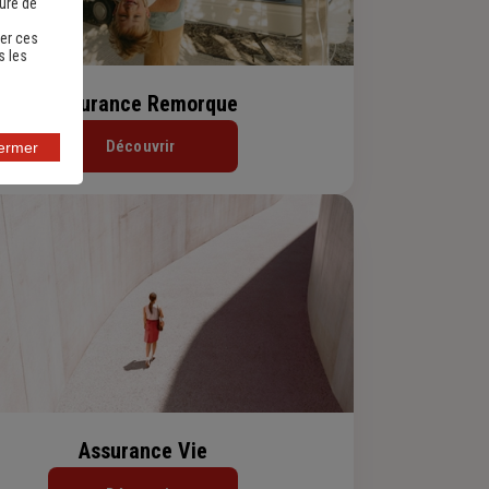
sure de
er ces
s les
Assurance Remorque
Découvrir
fermer
Assurance Vie