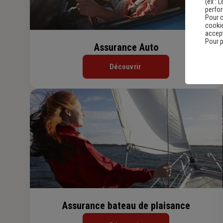
(ex :
L
perfo
Pour c
cookie
accept
Pour p
Assurance Auto
Découvrir
Assurance bateau de plaisance