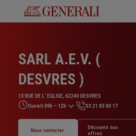
Aller
au
contenu
principal
SARL A.E.V. (
DESVRES )
13 RUE DE L' EGLISE, 62240 DESVRES
Ouvert 09h – 12h
03 21 83 00 17
Lundi : 09h – 12h
Découvrir nos
Nous contacter
Mardi : 09h – 12h
offres