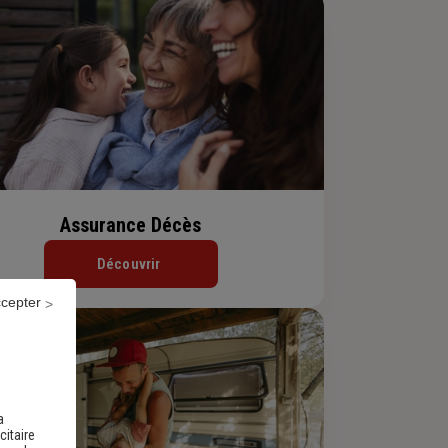
Assurance Décès
Découvrir
ccepter
a
citaire