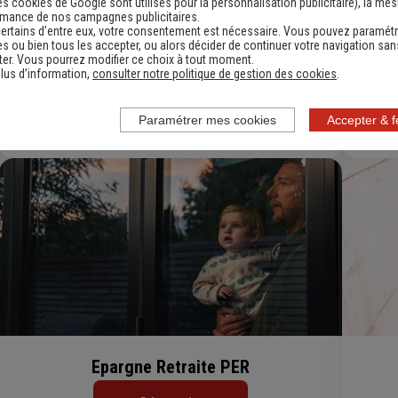
es cookies de Google sont utilisés pour la personnalisation publicitaire
), la me
rmance de nos campagnes publicitaires.
ertains d’entre eux, votre consentement est nécessaire. Vous pouvez paramétr
s ou bien tous les accepter, ou alors décider de continuer votre navigation san
er. Vous pourrez modifier ce choix à tout moment.
lus d’information,
consulter notre politique de gestion des cookies
.
Assurance Auto Petit Rouleur
Découvrir
Paramétrer mes cookies
Accepter & 
Epargne Retraite PER