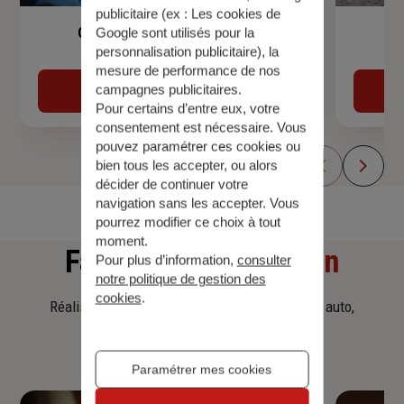
publicitaire (ex :
Les cookies de
Garantie Accidents de la Vie
Google sont utilisés pour la
personnalisation publicitaire
), la
mesure de performance de nos
campagnes publicitaires.
Découvrir
Pour certains d’entre eux, votre
consentement est nécessaire. Vous
pouvez paramétrer ces cookies ou
bien tous les accepter, ou alors
décider de continuer votre
navigation sans les accepter. Vous
pourrez modifier ce choix à tout
moment.
Faites
une simulation
Pour plus d’information,
consulter
notre politique de gestion des
cookies
.
Réalisez une simulation tarifaire d'assurance, auto,
habitation, prêt immobilier.
Paramétrer mes cookies