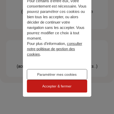
Pour certains d’entre eux, votre
Contacter un agent
consentement est nécessaire. Vous
(Obtenir un devis, une information, faire un
pouvez paramétrer ces cookies ou
bien tous les accepter, ou alors
bilan...)
décider de continuer votre
navigation sans les accepter. Vous
pourrez modifier ce choix à tout
moment.
Pour plus d’information,
consulter
notre politique de gestion des
cookies
.
Effectuer une démarche
(accéder à l'espace client, gérer mes contrats..)
Paramétrer mes cookies
Accepter & fermer