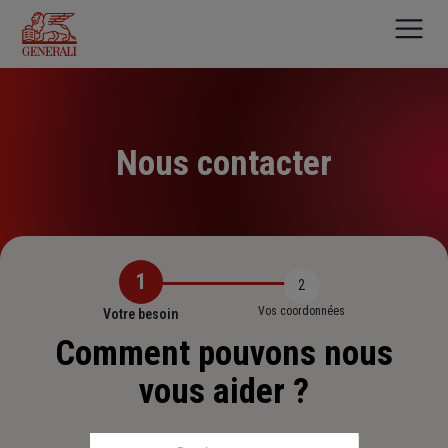
Aller
au
contenu
principal
Nous contacter
1
2
Vos coordonnées
Votre besoin
Comment pouvons nous
vous aider ?