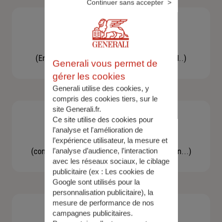
Continuer sans accepter
Besoin d'une assistance
(En cas d'accident, bris de glace, un conseil..)
Generali vous permet de
gérer les cookies
Generali utilise des cookies, y
compris des cookies tiers, sur le
site Generali.fr.
Ce site utilise des cookies pour
l’analyse et l'amélioration de
Demande d'information
l’expérience utilisateur, la mesure et
(concernant une actualité, une réglementation...)
l’analyse d’audience, l’interaction
avec les réseaux sociaux, le ciblage
publicitaire (ex :
Les cookies de
Google sont utilisés pour la
personnalisation publicitaire
), la
mesure de performance de nos
campagnes publicitaires.