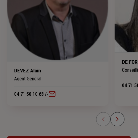
DE FOR
Conseill
DEVEZ Alain
Agent Général
04 71 5
04 71 50 10 68 /
-