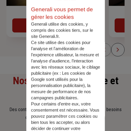
Generali vous permet de
Devis assurance auto
gérer les cookies
Generali utilise des cookies, y
Obtenir une estimation
compris des cookies tiers, sur le
site Generali.fr.
Ce site utilise des cookies pour
l’analyse et l'amélioration de
l’expérience utilisateur, la mesure et
l’analyse d’audience, l’interaction
avec les réseaux sociaux, le ciblage
publicitaire (ex :
Les cookies de
Nos offres
d'assurance et
Google sont utilisés pour la
personnalisation publicitaire
), la
d'épargne
mesure de performance de nos
campagnes publicitaires.
Pour certains d’entre eux, votre
Des contrats clairs et flexibles pour sécuriser vos besoins
consentement est nécessaire. Vous
pouvez paramétrer ces cookies ou
d’aujourd’hui et anticiper ceux de demain.
bien tous les accepter, ou alors
décider de continuer votre