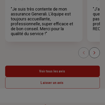
sur
5
"Je suis très contente de mon
"J'ai 
étoiles
assurance Generali. L’équipe est
quelqu
toujours accueillante,
pas Un
professionnelle, super efficace et
profes
de bon conseil. Merci pour la
RECO
qualité du service !"
Voir tous les avis
Laisser un avis