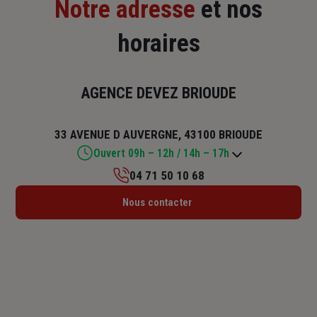
Notre adresse
et nos
horaires
AGENCE DEVEZ BRIOUDE
33 AVENUE D AUVERGNE, 43100 BRIOUDE
Ouvert 09h – 12h / 14h – 17h
04 71 50 10 68
Lundi : 09h – 12h / 14h – 18h
Nous contacter
Mardi : 09h – 12h / 14h – 18h
Mercredi : 09h – 12h / 14h – 18h
Jeudi : 09h – 12h / 14h – 18h
Vendredi : 09h – 12h / 14h – 17h
Samedi : Fermé
Dimanche : Fermé