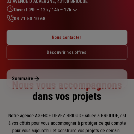
33 AVENUE D AUVERGNE, 43100 BRIOUDE
5.0
sur
Ouvert 09h – 12h / 14h – 17h
5
04 71 50 10 68
étoiles
Lundi : 09h – 12h / 14h – 18h
Mardi : 09h – 12h / 14h – 18h
Nous contacter
Mercredi : 09h – 12h / 14h – 18h
Jeudi : 09h – 12h / 14h – 18h
Découvrir nos offres
Vendredi : 09h – 12h / 14h – 17h
Samedi : Fermé
Dimanche : Fermé
Sommaire
Nous vous accompagnons
dans vos projets
Notre agence AGENCE DEVEZ BRIOUDE située à BRIOUDE, est
à vos côtés pour vous accompagner
à protéger ce qui compte
pour vous aujourd’hui et construire vos projets de demain.