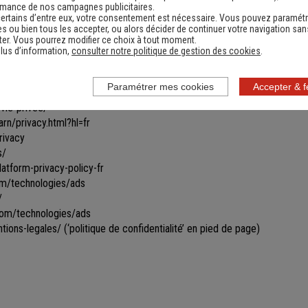
les toutes ou certaines parties du site.
rmance de nos campagnes publicitaires.
ertains d’entre eux, votre consentement est nécessaire. Vous pouvez paramétr
ines informations ne seront remises à jour qu'après s'être reconnecté sur
s ou bien tous les accepter, ou alors décider de continuer votre navigation san
vigation par le biais de cookies gérés par un partenaire. Les données u
er. Vous pourrez modifier ce choix à tout moment.
ficher des bannières personnalisées vous proposant des produits similai
lus d’information,
consulter notre politique de gestion des cookies
.
ir ce type de bannières apparaître et/ou obtenir davantage d’informations
Paramétrer mes cookies
Accepter & 
vie-privee/
rn/privacy.html?hl=fr
rivacy
s/
tform-privacy-policy-fr
com/technologies/ads
/
.com/technologies/ads
tions-legales/
(‘politique de confidentialité’ en pied de page)