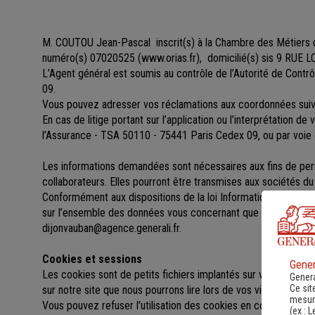
M. COUTOU Jean-Pascal
inscrit(s)
à la Chambre des Métiers
numéro(s) 07020525
(
www.orias.fr
), domicilié(s) sis 9 RUE
L’Agent général est soumis au contrôle de l’Autorité de Cont
09.
Vous pouvez adresser vos réclamations aux coordonnées su
En cas de litige portant sur l’application ou l’interprétation d
l’Assurance - TSA 50110 - 75441 Paris Cedex 09, ou par voie 
Les informations demandées sont nécessaires aux fins de perme
collaborateurs. Elles pourront être transmises aux sociétés 
Conformément aux dispositions de la loi Informatique et libert
sur l’ensemble des données vous concernant que vous pouv
dijonvauban@agence.generali.fr.
Cookies et sessions
Gener
Les cookies sont de petits fichiers implantés sur votre ordinat
Genera
Ce sit
sur notre site que nous pourrons lire lors de vos visites ultérieu
mesure
Vous pouvez refuser l'utilisation des cookies en configurant l
(ex :
L