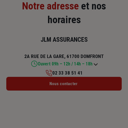
Notre adresse
et nos
horaires
JLM ASSURANCES
2A RUE DE LA GARE, 61700 DOMFRONT
Ouvert 09h – 12h / 14h – 18h
02 33 38 51 41
Lundi : 09h – 12h / 14h – 18h
Nous contacter
Mardi : 09h – 12h / 14h – 18h
Mercredi : 09h – 12h / 14h – 18h
Jeudi : 09h – 12h / 14h – 18h
Vendredi : 09h – 12h / 14h – 18h
Samedi : 09h – 12h
Dimanche : Fermé