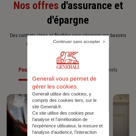
Nos offres
d'assurance et
d'épargne
Des contrats clairs et flexibles pour sécuriser vos besoins
Continuer sans accepter
d’aujourd’hui et anticiper ceux de demain.
Pour les particuliers
Pour les professionnels
Generali vous permet de
gérer les cookies
Generali utilise des cookies, y
compris des cookies tiers, sur le
site Generali.fr.
Ce site utilise des cookies pour
l’analyse et l'amélioration de
l’expérience utilisateur, la mesure et
l’analyse d’audience, l’interaction