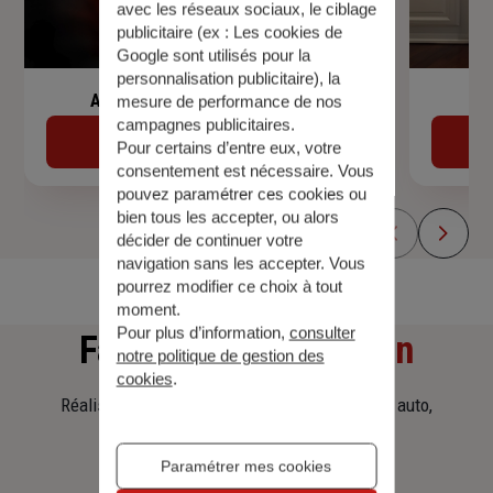
avec les réseaux sociaux, le ciblage
publicitaire (ex :
Les cookies de
Google sont utilisés pour la
personnalisation publicitaire
), la
Assurance de prêt immobilier
mesure de performance de nos
campagnes publicitaires.
Découvrir
Pour certains d’entre eux, votre
consentement est nécessaire. Vous
pouvez paramétrer ces cookies ou
bien tous les accepter, ou alors
décider de continuer votre
navigation sans les accepter. Vous
pourrez modifier ce choix à tout
moment.
Pour plus d’information,
consulter
Faites
une simulation
notre politique de gestion des
cookies
.
Réalisez une simulation tarifaire d'assurance, auto,
habitation, prêt immobilier.
Paramétrer mes cookies