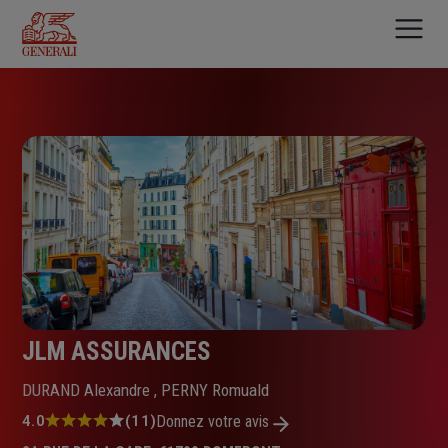
Aller
au
contenu
principal
JLM ASSURANCES
DURAND Alexandre , PERNY Romuald
Note
4.0
(11)
Donnez votre avis
: