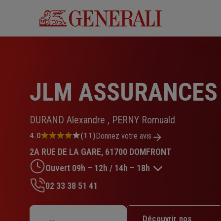
Aller
au
contenu
principal
JLM ASSURANCES
DURAND Alexandre , PERNY Romuald
Note
4.0
(11)
Donnez votre avis
:
2A RUE DE LA GARE, 61700 DOMFRONT
4.0
sur
Ouvert 09h – 12h / 14h – 18h
5
étoiles
02 33 38 51 41
Lundi : 09h – 12h / 14h – 18h
Mardi : 09h – 12h / 14h – 18h
Découvrir nos