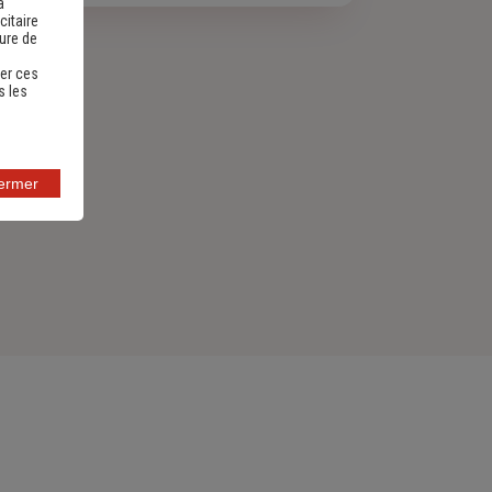
a
citaire
sure de
er ces
s les
fermer