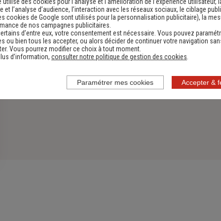
e utilise des cookies pour l’analyse et l'amélioration de l’expérience utilisateur, l
 et l’analyse d’audience, l’interaction avec les réseaux sociaux, le ciblage publi
es cookies de Google sont utilisés pour la personnalisation publicitaire
), la me
rmance de nos campagnes publicitaires.
ertains d’entre eux, votre consentement est nécessaire. Vous pouvez paramétr
s ou bien tous les accepter, ou alors décider de continuer votre navigation san
er. Vous pourrez modifier ce choix à tout moment.
lus d’information,
consulter notre politique de gestion des cookies
.
Paramétrer mes cookies
Accepter & 