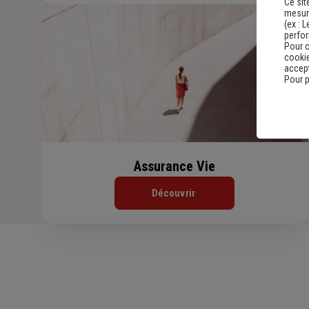
Ce sit
mesure
(ex :
L
perfo
Pour c
cookie
accept
Pour p
Assurance Vie
Découvrir