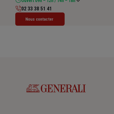
Ouvert 09h – 12h / 14h – 18h
02 33 38 51 41
Lundi : 09h – 12h / 14h – 18h
Nous contacter
Mardi : 09h – 12h / 14h – 18h
Mercredi : 09h – 12h / 14h – 18h
Jeudi : 09h – 12h / 14h – 18h
Vendredi : 09h – 12h / 14h – 18h
Samedi : 09h – 12h
Dimanche : Fermé