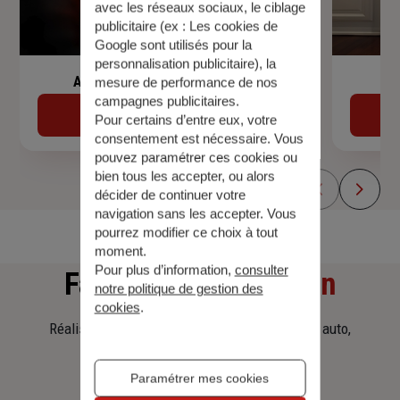
avec les réseaux sociaux, le ciblage
publicitaire (ex :
Les cookies de
Google sont utilisés pour la
personnalisation publicitaire
), la
Assurance de prêt immobilier
mesure de performance de nos
campagnes publicitaires.
Découvrir
Pour certains d’entre eux, votre
consentement est nécessaire. Vous
pouvez paramétrer ces cookies ou
bien tous les accepter, ou alors
décider de continuer votre
navigation sans les accepter. Vous
pourrez modifier ce choix à tout
moment.
Pour plus d’information,
consulter
Faites
une simulation
notre politique de gestion des
cookies
.
Réalisez une simulation tarifaire d'assurance, auto,
habitation, prêt immobilier.
Paramétrer mes cookies