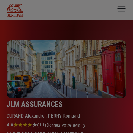
Aller
au
contenu
principal
JLM ASSURANCES
DURAND Alexandre , PERNY Romuald
Note
4.0
(11)
Donnez votre avis
: