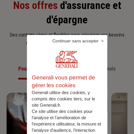
Nos offres
d'assurance et
d'épargne
Des contrats clairs et flexibles pour sécuriser vos besoins
Continuer sans accepter
d’aujourd’hui et anticiper ceux de demain.
Pour les particuliers
Pour les professionnels
Generali vous permet de
gérer les cookies
Generali utilise des cookies, y
compris des cookies tiers, sur le
site Generali.fr.
Ce site utilise des cookies pour
l’analyse et l'amélioration de
l’expérience utilisateur, la mesure et
l’analyse d’audience, l’interaction