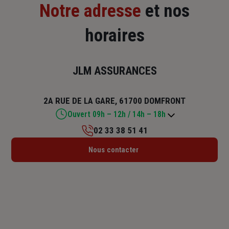
Notre adresse
et nos
horaires
JLM ASSURANCES
2A RUE DE LA GARE, 61700 DOMFRONT
Ouvert 09h – 12h / 14h – 18h
02 33 38 51 41
Lundi : 09h – 12h / 14h – 18h
Nous contacter
Mardi : 09h – 12h / 14h – 18h
Mercredi : 09h – 12h / 14h – 18h
Jeudi : 09h – 12h / 14h – 18h
Vendredi : 09h – 12h / 14h – 18h
Samedi : 09h – 12h
Dimanche : Fermé