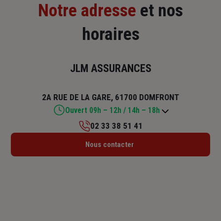
Notre adresse
et nos
horaires
JLM ASSURANCES
2A RUE DE LA GARE, 61700 DOMFRONT
Ouvert 09h – 12h / 14h – 18h
02 33 38 51 41
Lundi : 09h – 12h / 14h – 18h
Nous contacter
Mardi : 09h – 12h / 14h – 18h
Mercredi : 09h – 12h / 14h – 18h
Jeudi : 09h – 12h / 14h – 18h
Vendredi : 09h – 12h / 14h – 18h
Samedi : 09h – 12h
Dimanche : Fermé