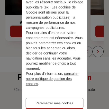
avec les réseaux sociaux, le ciblage
publicitaire (ex :
Les cookies de
Google sont utilisés pour la
personnalisation publicitaire
), la
Assurance de prêt immobilier
mesure de performance de nos
campagnes publicitaires.
Découvrir
Pour certains d’entre eux, votre
consentement est nécessaire. Vous
pouvez paramétrer ces cookies ou
bien tous les accepter, ou alors
décider de continuer votre
navigation sans les accepter. Vous
pourrez modifier ce choix à tout
moment.
Pour plus d’information,
consulter
Faites
une simulation
notre politique de gestion des
cookies
.
Réalisez une simulation tarifaire d'assurance, auto,
habitation, prêt immobilier.
Paramétrer mes cookies