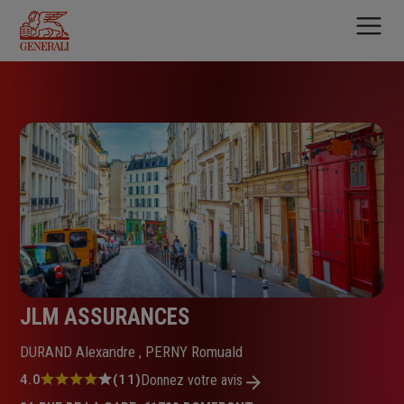
Aller
au
contenu
principal
JLM ASSURANCES
DURAND Alexandre , PERNY Romuald
Note
4.0
(11)
Donnez votre avis
: