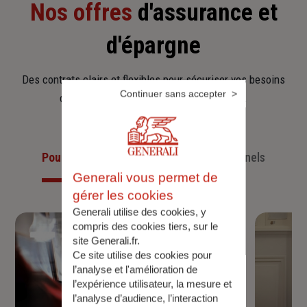
Nos offres
d'assurance et
d'épargne
Des contrats clairs et flexibles pour sécuriser vos besoins
Continuer sans accepter
d’aujourd’hui et anticiper ceux de demain.
Pour les particuliers
Pour les professionnels
Generali vous permet de
gérer les cookies
Generali utilise des cookies, y
compris des cookies tiers, sur le
site Generali.fr.
Ce site utilise des cookies pour
l’analyse et l'amélioration de
l’expérience utilisateur, la mesure et
l’analyse d’audience, l’interaction