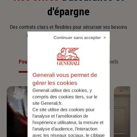
d'épargne
Des contrats clairs et flexibles pour sécuriser vos besoins
d’aujourd’hui et anticiper ceux de demain.
Continuer sans accepter
Pour les particuliers
Pour les professionnels
Generali vous permet de
gérer les cookies
Generali utilise des cookies, y
compris des cookies tiers, sur le
site Generali.fr.
Ce site utilise des cookies pour
l’analyse et l'amélioration de
l’expérience utilisateur, la mesure et
l’analyse d’audience, l’interaction
avec les réseaux sociaux, le ciblage