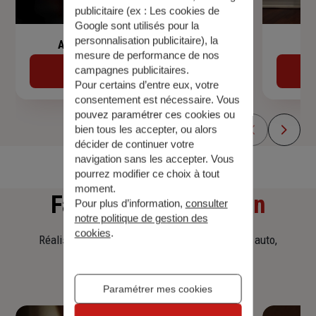
publicitaire (ex :
Les cookies de
Google sont utilisés pour la
personnalisation publicitaire
), la
Assurance de prêt immobilier
mesure de performance de nos
campagnes publicitaires.
Découvrir
Pour certains d’entre eux, votre
consentement est nécessaire. Vous
pouvez paramétrer ces cookies ou
bien tous les accepter, ou alors
décider de continuer votre
navigation sans les accepter. Vous
pourrez modifier ce choix à tout
moment.
Faites
une simulation
Pour plus d’information,
consulter
notre politique de gestion des
cookies
.
Réalisez une simulation tarifaire d'assurance, auto,
habitation, prêt immobilier.
Paramétrer mes cookies