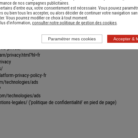
les toutes ou certaines parties du site.
rmance de nos campagnes publicitaires.
ertains d’entre eux, votre consentement est nécessaire. Vous pouvez paramétr
ines informations ne seront remises à jour qu'après s'être reconnecté sur
s ou bien tous les accepter, ou alors décider de continuer votre navigation san
vigation par le biais de cookies gérés par un partenaire. Les données u
er. Vous pourrez modifier ce choix à tout moment.
ficher des bannières personnalisées vous proposant des produits similai
lus d’information,
consulter notre politique de gestion des cookies
.
ir ce type de bannières apparaître et/ou obtenir davantage d’informations
Paramétrer mes cookies
Accepter & 
vie-privee/
rn/privacy.html?hl=fr
rivacy
s/
tform-privacy-policy-fr
com/technologies/ads
/
.com/technologies/ads
tions-legales/
(‘politique de confidentialité’ en pied de page)