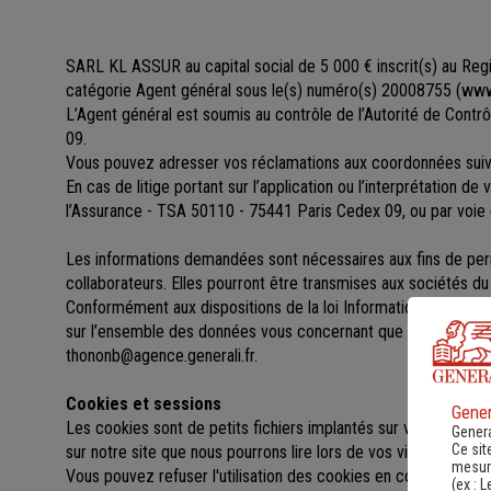
SARL KL ASSUR au capital social de 5 000 €
inscrit(s)
au Reg
catégorie Agent général sous le(s) numéro(s) 20008755
(
www.
L’Agent général est soumis au contrôle de l’Autorité de Cont
09.
Vous pouvez adresser vos réclamations aux coordonnées s
En cas de litige portant sur l’application ou l’interprétation d
l’Assurance - TSA 50110 - 75441 Paris Cedex 09, ou par voie 
Les informations demandées sont nécessaires aux fins de perme
collaborateurs. Elles pourront être transmises aux sociétés 
Conformément aux dispositions de la loi Informatique et libert
sur l’ensemble des données vous concernant que vous pouv
thononb@agence.generali.fr.
Cookies et sessions
Gener
Les cookies sont de petits fichiers implantés sur votre ordinat
Genera
Ce sit
sur notre site que nous pourrons lire lors de vos visites ultérieu
mesure
Vous pouvez refuser l'utilisation des cookies en configurant l
(ex :
L