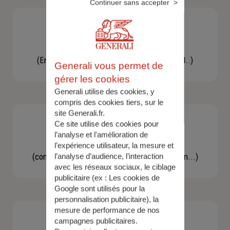
Continuer sans accepter
Besoin d'une assistance
(En cas d'accident, bris de glace, un conseil..)
Generali vous permet de
gérer les cookies
Generali utilise des cookies, y
compris des cookies tiers, sur le
site Generali.fr.
Ce site utilise des cookies pour
l’analyse et l'amélioration de
Demande d'information
l’expérience utilisateur, la mesure et
(concernant une actualité, une réglementation...)
l’analyse d’audience, l’interaction
avec les réseaux sociaux, le ciblage
publicitaire (ex :
Les cookies de
Google sont utilisés pour la
personnalisation publicitaire
), la
mesure de performance de nos
campagnes publicitaires.