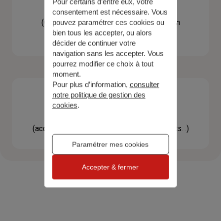
Pour certains d’entre eux, votre
Contacter un agent
consentement est nécessaire. Vous
(Obtenir un devis, une information, faire un
pouvez paramétrer ces cookies ou
bien tous les accepter, ou alors
bilan...)
décider de continuer votre
navigation sans les accepter. Vous
pourrez modifier ce choix à tout
moment.
Pour plus d’information,
consulter
notre politique de gestion des
cookies
.
Effectuer une démarche
(accéder à l'espace client, gérer mes contrats..)
Paramétrer mes cookies
Accepter & fermer