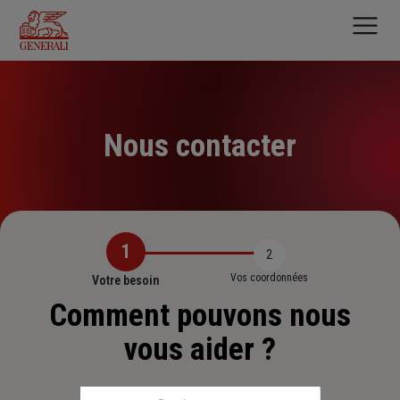
Aller
au
contenu
principal
Nous contacter
1
2
Vos coordonnées
Votre besoin
Comment pouvons nous
vous aider ?