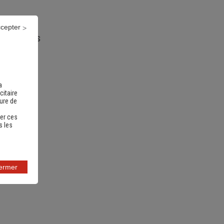
ccepter
nts utiles
a
citaire
sure de
er ces
s les
fermer