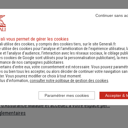
Continuer sans a
es
Numéro de téléphone utiles
Docume
ali vous permet de gérer les cookies
li utilise des cookies, y compris des cookies tiers, sur le site Generali.fr.
e utilise des cookies pour l’analyse et l'amélioration de l’expérience utilisateur, l
t
 et l’analyse d’audience, l’interaction avec les réseaux sociaux, le ciblage publi
es cookies de Google sont utilisés pour la personnalisation publicitaire
), la me
enerali
rmance de nos campagnes publicitaires.
ec votre assureur 24h/24 !
ertains d’entre eux, votre consentement est nécessaire. Vous pouvez paramétr
s ou bien tous les accepter, ou alors décider de continuer votre navigation san
s votre poche !
er. Vous pourrez modifier ce choix à tout moment.
lus d’information,
consulter notre politique de gestion des cookies
.
onsultez la Chambre Syndicale du Déménagement
éclarez votre changement d'adresse
Paramétrer mes cookies
Accepter & 
ecture à laquelle vous adresser pour vos démarches
e d'Assurance Maladie et accédez à votre espace per…
glementaires