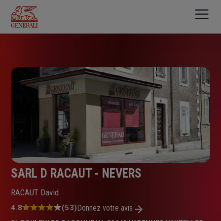
Aller
au
contenu
principal
SARL D RACAUT - NEVERS
RACAUT David
Note
4.8
(53)
Donnez votre avis
: