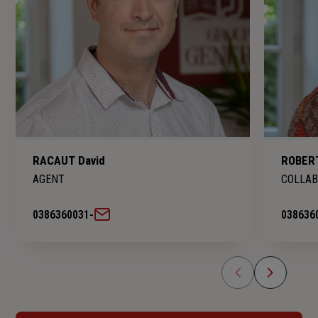
RACAUT David
ROBERT
AGENT
COLLAB
0386360031
-
038636