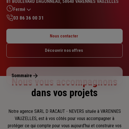
81 BOULEVARD DAGONNEAU, 58640 VARENNES VAUZELLES
4.8
sur
Fermé
5
03 86 36 00 31
étoiles
Lundi : 13h45 – 18h
Mardi : 09h – 12h / 13h45 – 18h
Nous contacter
Mercredi : 09h – 12h / 13h45 – 18h
Jeudi : 09h – 12h / 13h45 – 18h
Découvrir nos offres
Vendredi : 09h – 12h / 13h45 – 17h30
Samedi : Fermé
Dimanche : Fermé
Sommaire
Nous vous accompagnons
dans vos projets
Notre agence SARL D RACAUT - NEVERS située à VARENNES
VAUZELLES, est à vos côtés pour vous accompagner
à
protéger ce qui compte pour vous aujourd’hui et construire vos