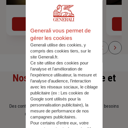
Devis assurance auto
Obtenir une estimation
Generali vous permet de
gérer les cookies
Generali utilise des cookies, y
compris des cookies tiers, sur le
site Generali.fr.
Ce site utilise des cookies pour
l’analyse et l'amélioration de
Nos offres
d'assurance et
l’expérience utilisateur, la mesure et
l’analyse d’audience, l’interaction
avec les réseaux sociaux, le ciblage
d'épargne
publicitaire (ex :
Les cookies de
Google sont utilisés pour la
personnalisation publicitaire
), la
Des contrats clairs et flexibles pour sécuriser vos besoins
mesure de performance de nos
d’aujourd’hui et anticiper ceux de demain.
campagnes publicitaires.
Pour certains d’entre eux, votre