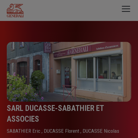
Aller
au
contenu
principal
SARL DUCASSE-SABATHIER ET
ASSOCIES
SABATHIER Eric , DUCASSE Florent , DUCASSE Nicolas