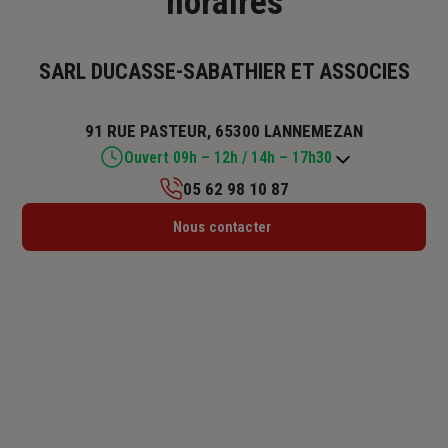
horaires
SARL DUCASSE-SABATHIER ET ASSOCIES
91 RUE PASTEUR, 65300 LANNEMEZAN
Ouvert 09h – 12h / 14h – 17h30
05 62 98 10 87
Lundi : 09h – 12h / 14h – 17h30
Nous contacter
Mardi : 09h – 12h / 14h – 17h30
Mercredi : 09h – 12h / 14h – 17h30
Jeudi : 09h – 12h / 14h – 17h30
Vendredi : 09h – 12h / 14h – 17h30
Samedi : Fermé
Dimanche : Fermé