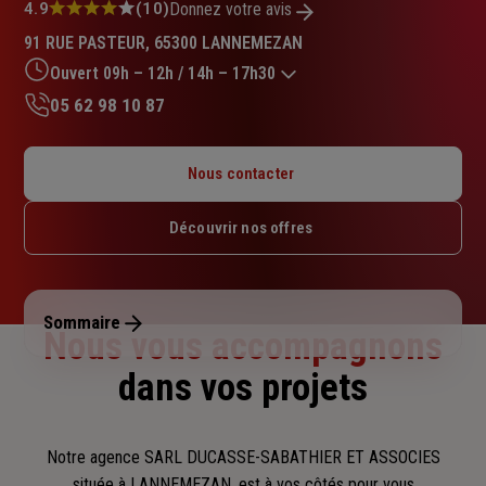
Note
4.9
(10)
Donnez votre avis
:
91 RUE PASTEUR, 65300 LANNEMEZAN
4.9
sur
Ouvert 09h – 12h / 14h – 17h30
5
05 62 98 10 87
étoiles
Lundi : 09h – 12h / 14h – 17h30
Mardi : 09h – 12h / 14h – 17h30
Nous contacter
Mercredi : 09h – 12h / 14h – 17h30
Jeudi : 09h – 12h / 14h – 17h30
Découvrir nos offres
Vendredi : 09h – 12h / 14h – 17h30
Samedi : Fermé
Dimanche : Fermé
Sommaire
Nous vous accompagnons
dans vos projets
Notre agence SARL DUCASSE-SABATHIER ET ASSOCIES
située à LANNEMEZAN, est à vos côtés pour vous