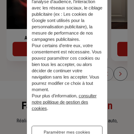
l’analyse d’audience, l’interaction
avec les réseaux sociaux, le ciblage
publicitaire (ex :
Les cookies de
Google sont utilisés pour la
personnalisation publicitaire
), la
mesure de performance de nos
Assurance de prêt immobilier
campagnes publicitaires.
Pour certains d’entre eux, votre
Découvrir
consentement est nécessaire. Vous
pouvez paramétrer ces cookies ou
bien tous les accepter, ou alors
décider de continuer votre
navigation sans les accepter. Vous
pourrez modifier ce choix à tout
moment.
Pour plus d’information,
consulter
notre politique de gestion des
Faites
une simulation
cookies
.
Réalisez une simulation tarifaire d'assurance, auto,
habitation, prêt immobilier.
Paramétrer mes cookies