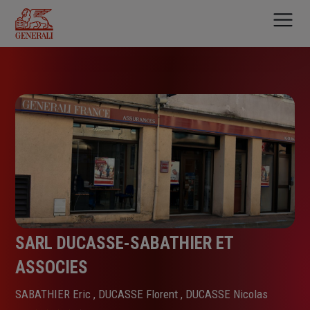
Aller
au
contenu
principal
SARL DUCASSE-SABATHIER ET
ASSOCIES
SABATHIER Eric , DUCASSE Florent , DUCASSE Nicolas