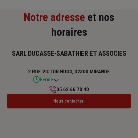
Notre adresse
et nos
horaires
SARL DUCASSE-SABATHIER ET ASSOCIES
2 RUE VICTOR HUGO, 32300 MIRANDE
Fermé
05 62 66 70 40
Lundi : 09h – 12h / 14h – 17h30
Nous contacter
Mardi : 09h – 12h / 14h – 17h30
Mercredi : 09h – 12h / 14h – 17h30
Jeudi : 09h – 12h / 14h – 17h30
Vendredi : 09h – 12h / 14h – 17h30
Samedi : Fermé