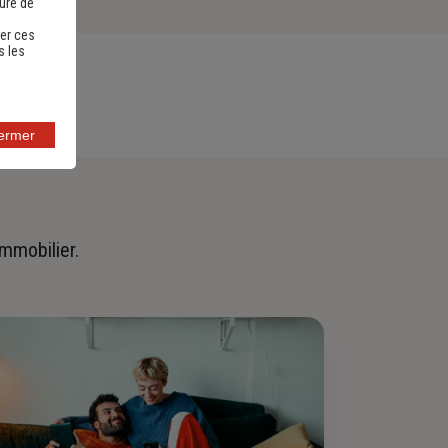
sure de
er ces
s les
fermer
immobilier.