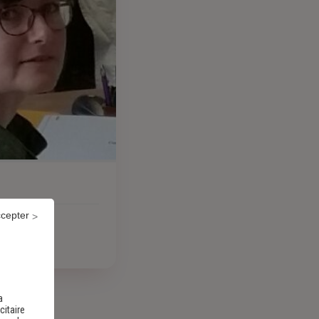
ccepter
a
citaire