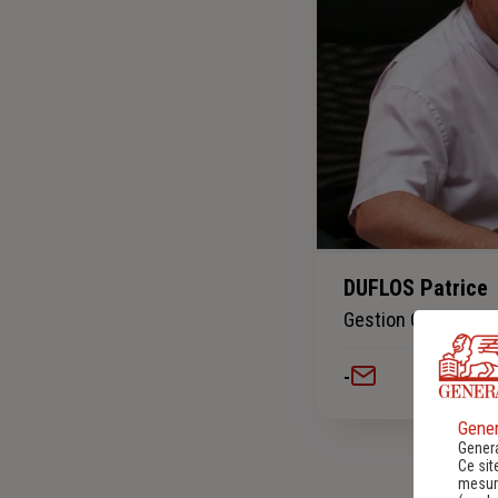
DUFLOS Patrice
Gestion Contrat Au
-
Gener
Genera
Ce sit
mesure