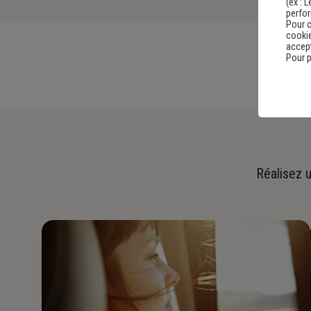
(ex :
L
perfo
Pour c
cookie
accept
Pour p
Réalisez u