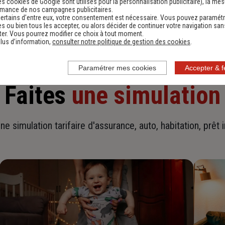
es cookies de Google sont utilisés pour la personnalisation publicitaire
), la me
En savoir plus sur l'agence
rmance de nos campagnes publicitaires.
ertains d’entre eux, votre consentement est nécessaire. Vous pouvez paramétr
s ou bien tous les accepter, ou alors décider de continuer votre navigation san
er. Vous pourrez modifier ce choix à tout moment.
lus d’information,
consulter notre politique de gestion des cookies
.
Paramétrer mes cookies
Accepter & 
Faites
une simulation
ne simulation tarifaire d'assurance, auto, habitation, prêt 