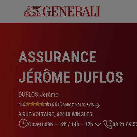
Aller
au
contenu
principal
ASSURANCE
JÉRÔME DUFLOS
DUFLOS Jerôme
Note
4.6
(68)
Donnez votre avis
:
9 RUE VOLTAIRE, 62410 WINGLES
4.6
sur
Ouvert 09h – 12h / 14h – 17h
03 21 69 5
5
étoiles