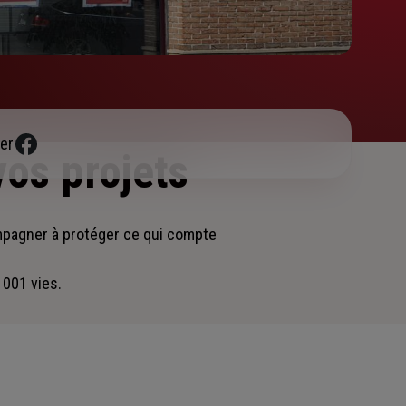
er
vos projets
mpagner
à protéger ce qui compte
 001 vies.