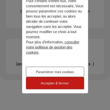
Pour certains d’entre eux, votre
Contacter un agent
consentement est nécessaire. Vous
(Obtenir un devis, une information, faire un
pouvez paramétrer ces cookies ou
bien tous les accepter, ou alors
bilan...)
décider de continuer votre
navigation sans les accepter. Vous
pourrez modifier ce choix à tout
moment.
Pour plus d’information,
consulter
notre politique de gestion des
cookies
.
Effectuer une démarche
(accéder à l'espace client, gérer mes contrats..)
Paramétrer mes cookies
Accepter & fermer