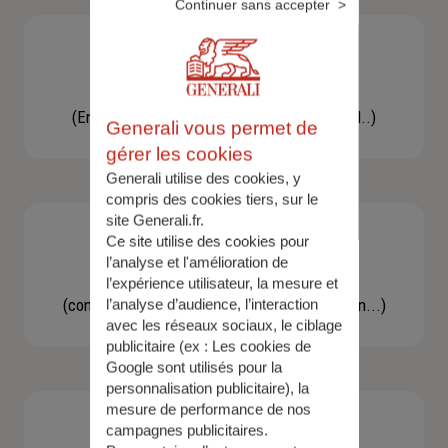
Continuer sans accepter
Besoin d'une assistance
(En cas d'accident, bris de glace, un conseil..)
Generali vous permet de
gérer les cookies
Generali utilise des cookies, y
compris des cookies tiers, sur le
site Generali.fr.
Ce site utilise des cookies pour
l’analyse et l'amélioration de
Demande d'information
l’expérience utilisateur, la mesure et
(concernant une actualité, une réglementation...)
l’analyse d’audience, l’interaction
avec les réseaux sociaux, le ciblage
publicitaire (ex :
Les cookies de
Google sont utilisés pour la
personnalisation publicitaire
), la
mesure de performance de nos
campagnes publicitaires.