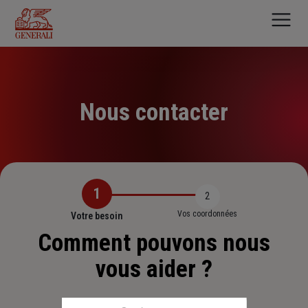
Aller
au
contenu
principal
Nous contacter
1
2
Vos coordonnées
Votre besoin
Comment pouvons nous
vous aider ?