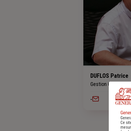
DUFLOS Patrice
Gestion Contrat Au
-
Gener
Genera
Ce sit
mesure