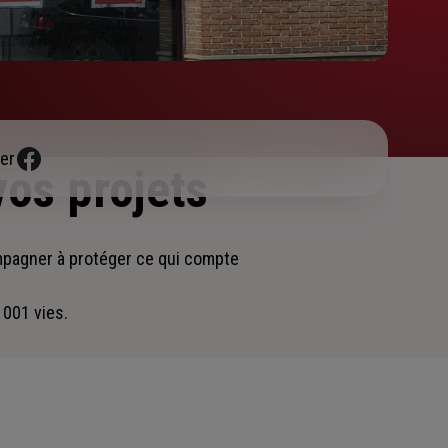
er
vos projets
mpagner
à protéger ce qui compte
 001 vies.