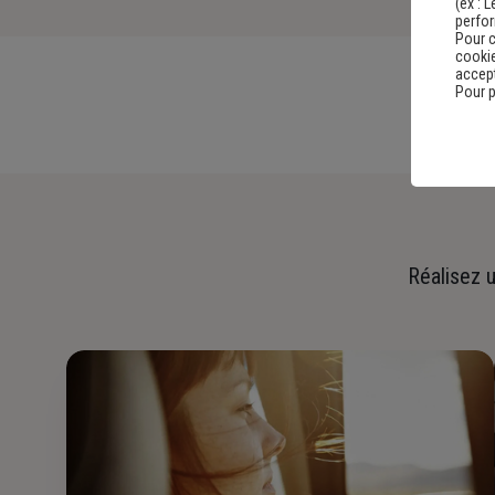
(ex :
L
perfo
Pour c
cookie
accept
Pour p
Réalisez u