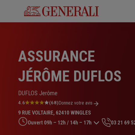
Aller
au
contenu
principal
ASSURANCE
JÉRÔME DUFLOS
DUFLOS Jerôme
Note
4.6
(68)
Donnez votre avis
:
9 RUE VOLTAIRE, 62410 WINGLES
4.6
sur
Ouvert 09h – 12h / 14h – 17h
03 21 69 5
5
étoiles