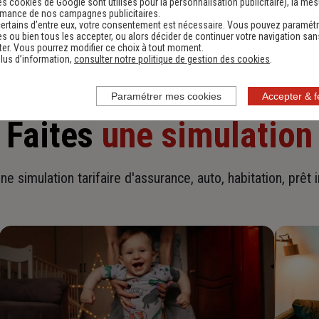
es cookies de Google sont utilisés pour la personnalisation publicitaire
), la me
En savoir plus sur l'agence
rmance de nos campagnes publicitaires.
ertains d’entre eux, votre consentement est nécessaire. Vous pouvez paramétr
s ou bien tous les accepter, ou alors décider de continuer votre navigation san
er. Vous pourrez modifier ce choix à tout moment.
lus d’information,
consulter notre politique de gestion des cookies
.
Paramétrer mes cookies
Accepter & 
Faites
une simulation
ne simulation tarifaire d'assurance, auto, habitation, prêt 