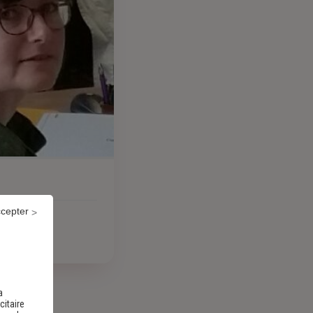
ccepter
a
citaire