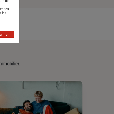
sure de
er ces
s les
fermer
immobilier.