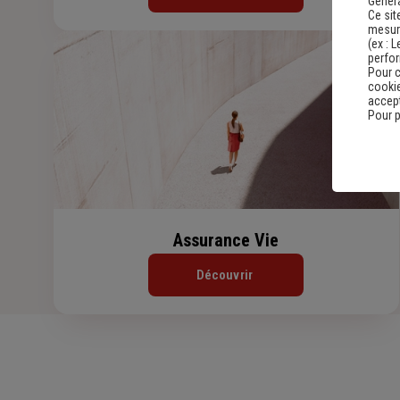
Genera
Ce sit
mesure
(ex :
L
perfo
Pour c
cookie
accept
Pour p
Assurance Vie
Découvrir