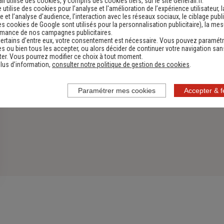
li utilise des cookies, y compris des cookies tiers, sur le site Generali.fr.
e utilise des cookies pour l’analyse et l'amélioration de l’expérience utilisateur, l
 et l’analyse d’audience, l’interaction avec les réseaux sociaux, le ciblage publi
es cookies de Google sont utilisés pour la personnalisation publicitaire
), la me
rmance de nos campagnes publicitaires.
ertains d’entre eux, votre consentement est nécessaire. Vous pouvez paramétr
s ou bien tous les accepter, ou alors décider de continuer votre navigation san
er. Vous pourrez modifier ce choix à tout moment.
lus d’information,
consulter notre politique de gestion des cookies
.
Paramétrer mes cookies
Accepter & 