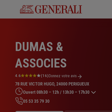
Aller
au
contenu
principal
DUMAS &
ASSOCIES
Note
4.6
(16)
Donnez votre avis
:
78 RUE VICTOR HUGO, 24000 PERIGUEUX
4.6
sur
Ouvert 08h30 – 12h / 13h30 – 17h30
5
étoiles
05 53 35 79 30
Lundi : 08h30 – 12h / 13h30 – 18h