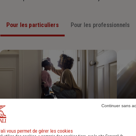
Pour les particuliers
Pour les professionnels
Continuer sans a
Assurance Habitation
ali vous permet de gérer les cookies
Découvrir