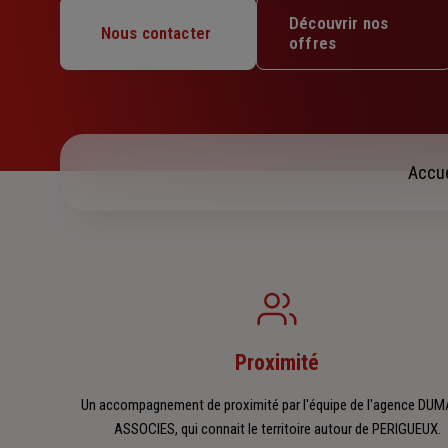
Mardi : 08h30 – 12h / 13h30 – 18h
Découvrir nos
Mercredi : 08h30 – 12h / 13h30 – 18h
Nous contacter
offres
Jeudi : 08h30 – 12h / 13h30 – 18h
Vendredi : 08h30 – 12h / 13h30 – 17h30
Samedi : Fermé
Dimanche : Fermé
Accue
Proximité
Un accompagnement de proximité par l'équipe de l'agence DU
ASSOCIES, qui connait le territoire autour de PERIGUEUX.