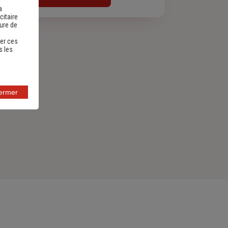
a
citaire
sure de
er ces
s les
fermer