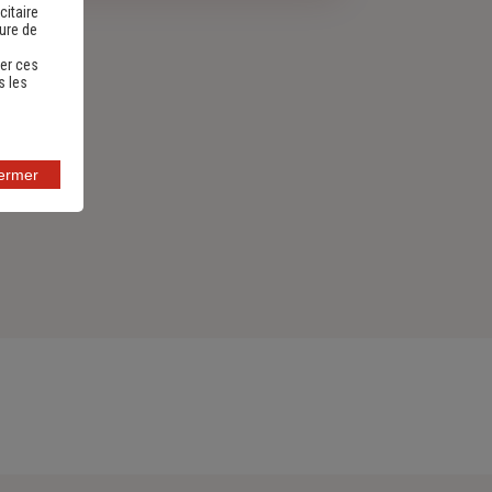
citaire
sure de
er ces
s les
fermer