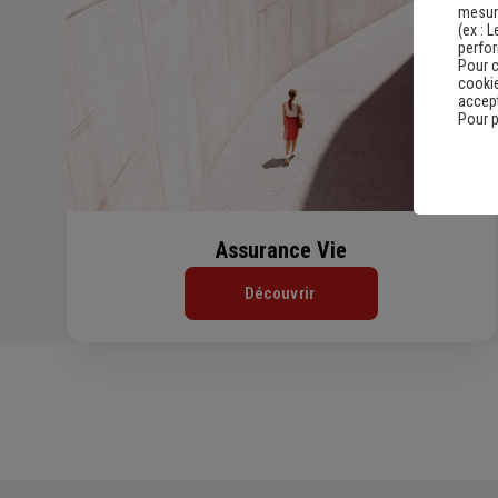
mesure
(ex :
L
perfo
Pour c
cookie
accept
Pour p
Assurance Vie
Découvrir