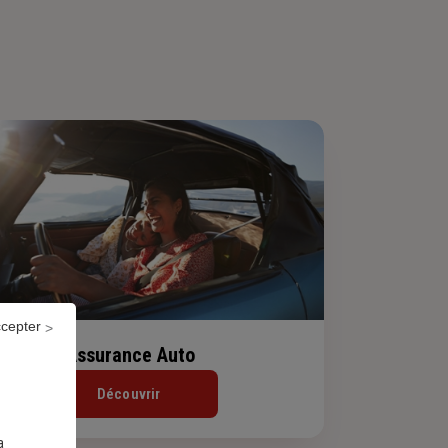
ccepter
Assurance Auto
Découvrir
a