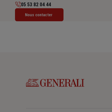
05 53 82 04 44
Lundi : Fermé
Nous contacter
Mardi : 09h – 12h / 13h30 – 17h30
Mercredi : Fermé
Jeudi : 09h – 12h / 13h30 – 17h30
Vendredi : 09h – 12h / 13h30 – 17h30
Samedi : Fermé
Dimanche : Fermé