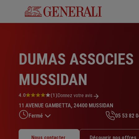
Aller
au
contenu
principal
DUMAS ASSOCIES
MUSSIDAN
Note
4.0
(1)
Donnez votre avis
:
11 AVENUE GAMBETTA, 24400 MUSSIDAN
4.0
sur
Fermé
05 53 82 0
5
étoiles
Lundi : Fermé
Nous contacter
Découvrir nos offres