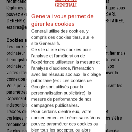
rectification, de suppression et d’opposition pour motifs
légitimes sur l’ensemble des données vous concernant que vous
pouvez exercer sur simple demande auprès de SARL SARL
Generali vous permet de
DERENSY
, à
1 RUE DU GENERAL DE GAULLE, 59940 ESTAIRES
,
gérer les cookies
estaires@agence.generali.fr.
Generali utilise des cookies, y
compris des cookies tiers, sur le
Cookies et sessions
site Generali.fr.
Les cookies sont de petits fichiers implantés sur votre
Ce site utilise des cookies pour
ordinateur. Un cookie ne nous permet pas de vous identifier mais
l’analyse et l'amélioration de
il enregistre des informations relatives à la navigation de votre
l’expérience utilisateur, la mesure et
ordinateur sur notre site que nous pourrons lire lors de vos
l’analyse d’audience, l’interaction
visites ultérieures afin de faciliter la navigation, d'optimiser la
avec les réseaux sociaux, le ciblage
connexion et de personnaliser l'utilisation du site.
publicitaire (ex :
Les cookies de
Vous pouvez refuser l'utilisation des cookies en configurant les
Google sont utilisés pour la
paramètres de votre navigateur Internet.
personnalisation publicitaire
), la
Cependant le fait de refuser les cookies peut rendre
mesure de performance de nos
indisponibles toutes ou certaines parties du site.
campagnes publicitaires.
L'accès client est construit avec un délai de session, et
Pour certains d’entre eux, votre
consentement est nécessaire. Vous
certaines informations ne seront remises à jour qu'après s'être
pouvez paramétrer ces cookies ou
reconnecté sur le site.
bien tous les accepter, ou alors
De plus, nous pouvons être amenés à utiliser vos données de