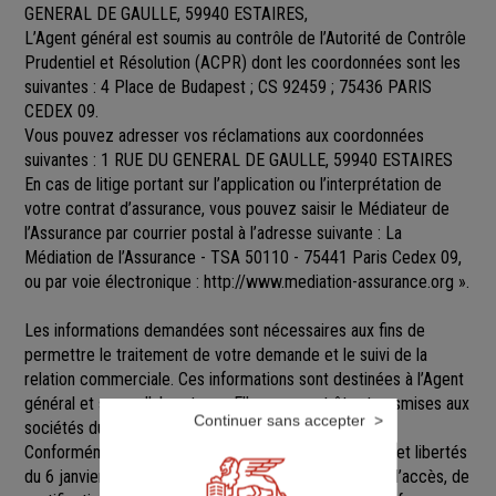
GENERAL DE GAULLE, 59940 ESTAIRES,
L’Agent général est soumis au contrôle de l’Autorité de Contrôle
Prudentiel et Résolution (ACPR) dont les coordonnées sont les
suivantes : 4 Place de Budapest ; CS 92459 ; 75436 PARIS
CEDEX 09.
Vous pouvez adresser vos réclamations aux coordonnées
suivantes : 1 RUE DU GENERAL DE GAULLE, 59940 ESTAIRES
En cas de litige portant sur l’application ou l’interprétation de
votre contrat d’assurance, vous pouvez saisir le Médiateur de
l’Assurance par courrier postal à l’adresse suivante : La
Médiation de l’Assurance - TSA 50110 - 75441 Paris Cedex 09,
ou par voie électronique :
http://www.mediation-assurance.org
».
Les informations demandées sont nécessaires aux fins de
permettre le traitement de votre demande et le suivi de la
relation commerciale. Ces informations sont destinées à l’Agent
général et ses collaborateurs. Elles pourront être transmises aux
Continuer sans accepter
sociétés du groupe GENERALI.
Conformément aux dispositions de la loi Informatique et libertés
du 6 janvier 1978 modifiée, vous disposez d’un droit d’accès, de