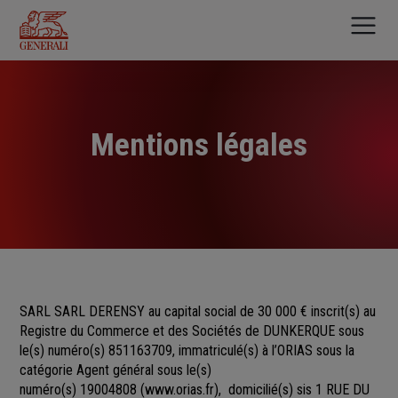
Aller
au
contenu
principal
Mentions légales
SARL SARL DERENSY au capital social de 30 000 €
inscrit(s)
au
Registre du Commerce et des Sociétés
de
DUNKERQUE sous
le(s) numéro(s)
851163709, immatriculé(s) à l’ORIAS sous la
catégorie Agent général sous le(s)
numéro(s) 19004808
(
www.orias.fr
), domicilié(s) sis 1 RUE DU