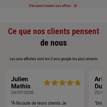
Découvrir toutes nos offres
Ce que nos clients pensent
de nous
Les avis affichés sont les 3 avis google les plus récents
Julien
Arle
Note
Mathis
Duc
:
5
24/07/2026
22/07
sur
5
"À l’écoute de leurs clients Je
"Dispo
étoiles