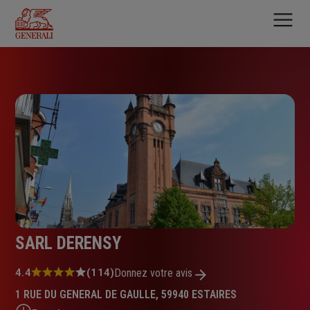
Aller
au
contenu
principal
SARL DERENSY
Note
4.4
(114)
Donnez votre avis
:
1 RUE DU GENERAL DE GAULLE, 59940 ESTAIRES
4.4