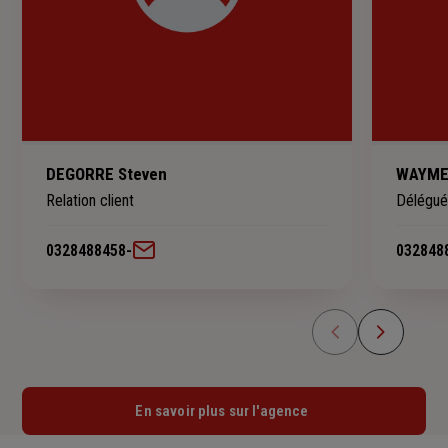
DEGORRE Steven
WAYMEL
Relation client
Délégué
0328488458
-
032848
En savoir plus sur l'agence