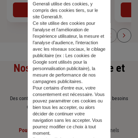
Generali utilise des cookies, y
Obtenir une estimation
compris des cookies tiers, sur le
site Generali.fr.
Ce site utilise des cookies pour
l’analyse et l'amélioration de
l’expérience utilisateur, la mesure et
l’analyse d’audience, l’interaction
avec les réseaux sociaux, le ciblage
publicitaire (ex :
Les cookies de
Google sont utilisés pour la
Nos offres
d'assurance et
personnalisation publicitaire
), la
mesure de performance de nos
d'épargne
campagnes publicitaires.
Pour certains d’entre eux, votre
consentement est nécessaire. Vous
Des contrats clairs et flexibles pour sécuriser vos besoins
pouvez paramétrer ces cookies ou
d’aujourd’hui et anticiper ceux de demain.
bien tous les accepter, ou alors
décider de continuer votre
navigation sans les accepter. Vous
pourrez modifier ce choix à tout
Pour les particuliers
Pour les professionnels
moment.