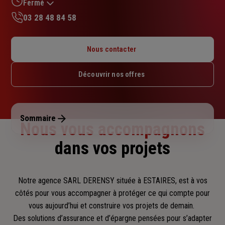
sur
Fermé
5
03 28 48 84 58
étoiles
Lundi : 09h – 12h / 14h – 18h
Mardi : 09h – 12h / 14h – 18h
Nous contacter
Mercredi : Fermé
Jeudi : 09h – 12h / 14h – 18h
Découvrir nos offres
Vendredi : 09h – 12h / 14h – 18h
Samedi : 09h – 12h
Dimanche : Fermé
Sommaire
Nous vous accompagnons
dans vos projets
Notre agence SARL DERENSY située à ESTAIRES, est à vos
côtés pour vous accompagner
à protéger ce qui compte pour
vous aujourd’hui et construire vos projets de demain.
Des solutions d’assurance et d’épargne pensées pour s’adapter