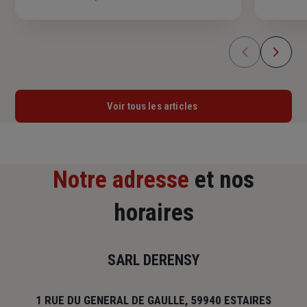
salariés,
droits. Connaissez-vous la différence avec
indispen
l'accident de trajet ou la maladie
maintena
professionnelle ? Savez-vous comment
personne
réagir si un de vos salariés est victime d’un
bris de 
accident du travail ?
de sinist
Voir tous les articles
Notre adresse
et nos
horaires
SARL DERENSY
1 RUE DU GENERAL DE GAULLE, 59940 ESTAIRES