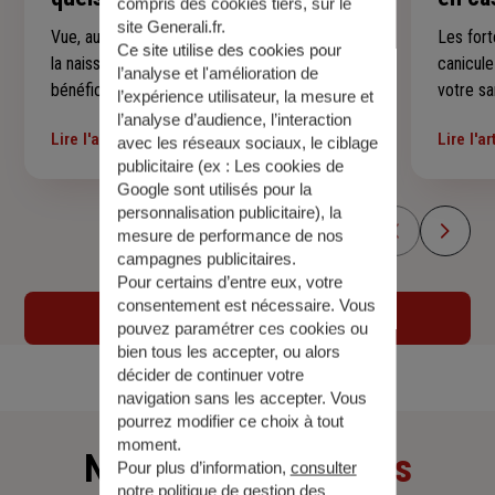
compris des cookies tiers, sur le
site Generali.fr.
Vue, audition, dents, croissance, vaccins… De
Les fort
Ce site utilise des cookies pour
la naissance à ses 16 ans, votre enfant
canicul
l’analyse et l'amélioration de
bénéficie de rendez-vous médicaux qui
votre sa
l’expérience utilisateur, la mesure et
suivent son développement à chaque étape.
jeunes 
l’analyse d’audience, l’interaction
Lire l'article
Lire l'ar
Voici un repère simple pour savoir quels
précauti
avec les réseaux sociaux, le ciblage
publicitaire (ex :
Les cookies de
examens sont prévus, à quel âge et
malaises
Google sont utilisés pour la
comment vous y préparer sereinement —
conseils
personnalisation publicitaire
), la
sans rien laisser passer.
encomb
mesure de performance de nos
campagnes publicitaires.
Pour certains d’entre eux, votre
consentement est nécessaire. Vous
Voir tous les articles
pouvez paramétrer ces cookies ou
bien tous les accepter, ou alors
décider de continuer votre
navigation sans les accepter. Vous
pourrez modifier ce choix à tout
moment.
Nos derniers
articles
Pour plus d’information,
consulter
notre politique de gestion des