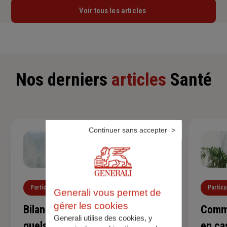
Voir tous les articles
Nos derniers
articles
Santé
Continuer sans accepter
Particuliers
Santé
Particu
Generali vous permet de
gérer les cookies
Bilan de santé de l'enfant :
Comme
Generali utilise des cookies, y
quels examens et à quel âge ?
en ca