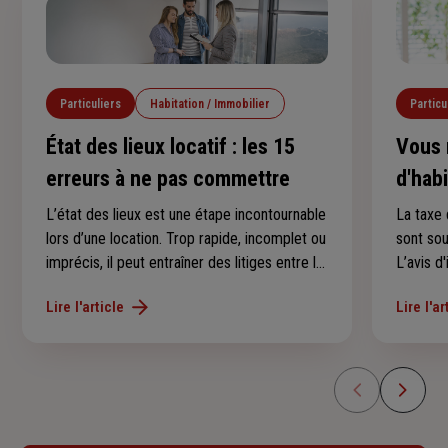
Particuliers
Habitation / Immobilier
Particu
État des lieux locatif : les 15
Vous 
erreurs à ne pas commettre
d'hab
conse
L’état des lieux est une étape incontournable
La taxe 
lors d’une location. Trop rapide, incomplet ou
sont so
imprécis, il peut entraîner des litiges entre le
L’avis d
locataire et le propriétaire, notamment au
au derni
Lire l'article
Lire l'ar
moment de récupérer le dépôt de garantie.
l’avez p
Voici les 15 erreurs les plus fréquentes à
savoir s
éviter.
en 2025 
d’imposi