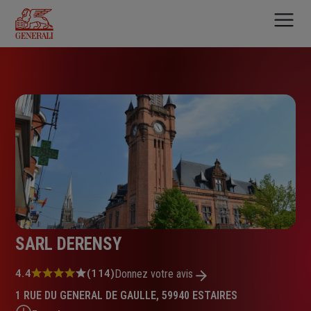
Aller
au
contenu
principal
SARL DERENSY
Note
4.4
(114)
Donnez votre avis
:
1 RUE DU GENERAL DE GAULLE, 59940 ESTAIRES
4.4