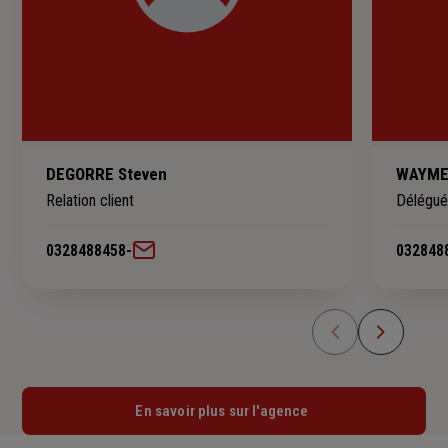
DEGORRE Steven
WAYMEL
Relation client
Délégué
0328488458
-
032848
En savoir plus sur l'agence