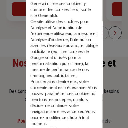
Generali utilise des cookies, y
Obtenir une estimation
compris des cookies tiers, sur le
site Generali.fr.
Ce site utilise des cookies pour
l’analyse et l'amélioration de
l’expérience utilisateur, la mesure et
l’analyse d’audience, l’interaction
avec les réseaux sociaux, le ciblage
publicitaire (ex :
Les cookies de
Google sont utilisés pour la
Nos offres
d'assurance et
personnalisation publicitaire
), la
mesure de performance de nos
d'épargne
campagnes publicitaires.
Pour certains d’entre eux, votre
consentement est nécessaire. Vous
Des contrats clairs et flexibles pour sécuriser vos besoins
pouvez paramétrer ces cookies ou
d’aujourd’hui et anticiper ceux de demain.
bien tous les accepter, ou alors
décider de continuer votre
navigation sans les accepter. Vous
pourrez modifier ce choix à tout
Pour les particuliers
Pour les professionnels
moment.