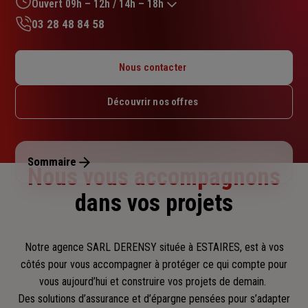
sur
Ouvert 09h – 12h / 14h – 18h
5
03 28 48 84 58
étoiles
Lundi : 09h – 12h / 14h – 18h
Mardi : 09h – 12h / 14h – 18h
Nous contacter
Mercredi : Fermé
Jeudi : 09h – 12h / 14h – 18h
Découvrir nos offres
Vendredi : 09h – 12h / 14h – 18h
Samedi : 09h – 12h
Dimanche : Fermé
Sommaire
Nous vous accompagnons
dans vos projets
Notre agence SARL DERENSY située à ESTAIRES, est à vos
côtés pour vous accompagner
à protéger ce qui compte pour
vous aujourd’hui et construire vos projets de demain.
Des solutions d’assurance et d’épargne pensées pour s’adapter