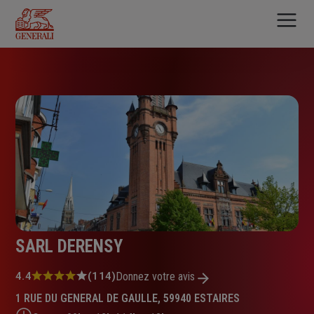
Aller
au
contenu
principal
SARL DERENSY
Note
4.4
(114)
Donnez votre avis
:
1 RUE DU GENERAL DE GAULLE, 59940 ESTAIRES
4.4