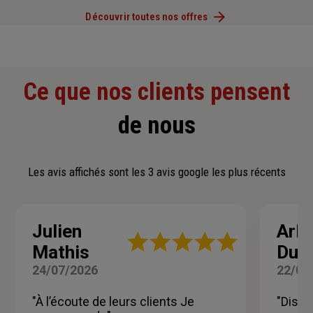
Découvrir toutes nos offres
Ce que nos clients pensent
de nous
Les avis affichés sont les 3 avis google les plus récents
Julien
Arle
Note
Mathis
Duc
:
5
24/07/2026
22/07
sur
5
"À l’écoute de leurs clients Je
"Dispo
étoiles