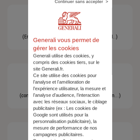
Continuer sans accepter
Besoin d'une assistance
(En cas d'accident, bris de glace, un conseil..)
Generali vous permet de
gérer les cookies
Generali utilise des cookies, y
compris des cookies tiers, sur le
site Generali.fr.
Ce site utilise des cookies pour
l’analyse et l'amélioration de
Demande d'information
l’expérience utilisateur, la mesure et
(concernant une actualité, une réglementation...)
l’analyse d’audience, l’interaction
avec les réseaux sociaux, le ciblage
publicitaire (ex :
Les cookies de
Google sont utilisés pour la
personnalisation publicitaire
), la
mesure de performance de nos
campagnes publicitaires.