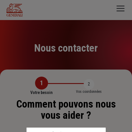
Aller
au
contenu
principal
Nous contacter
1
2
Vos coordonnées
Votre besoin
Comment pouvons nous
vous aider ?