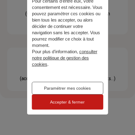
Pour certains d’entre eux, votre
Contacter un agent
consentement est nécessaire. Vous
(Obtenir un devis, une information, faire un
pouvez paramétrer ces cookies ou
bien tous les accepter, ou alors
bilan...)
décider de continuer votre
navigation sans les accepter. Vous
pourrez modifier ce choix à tout
moment.
Pour plus d’information,
consulter
notre politique de gestion des
cookies
.
Effectuer une démarche
(accéder à l'espace client, gérer mes contrats..)
Paramétrer mes cookies
Accepter & fermer