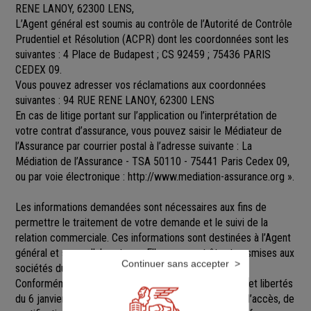
RENE LANOY, 62300 LENS,
L’Agent général est soumis au contrôle de l’Autorité de Contrôle
Prudentiel et Résolution (ACPR) dont les coordonnées sont les
suivantes : 4 Place de Budapest ; CS 92459 ; 75436 PARIS
CEDEX 09.
Vous pouvez adresser vos réclamations aux coordonnées
suivantes : 94 RUE RENE LANOY, 62300 LENS
En cas de litige portant sur l’application ou l’interprétation de
votre contrat d’assurance, vous pouvez saisir le Médiateur de
l’Assurance par courrier postal à l’adresse suivante : La
Médiation de l’Assurance - TSA 50110 - 75441 Paris Cedex 09,
ou par voie électronique :
http://www.mediation-assurance.org
».
Les informations demandées sont nécessaires aux fins de
permettre le traitement de votre demande et le suivi de la
relation commerciale. Ces informations sont destinées à l’Agent
général et ses collaborateurs. Elles pourront être transmises aux
Continuer sans accepter
sociétés du groupe GENERALI.
Conformément aux dispositions de la loi Informatique et libertés
du 6 janvier 1978 modifiée, vous disposez d’un droit d’accès, de