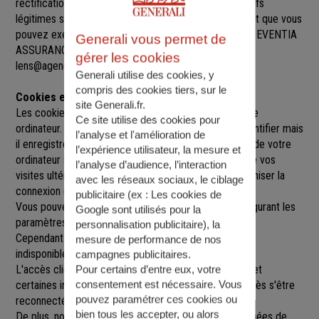
rectification, de suppression et d’opposition pour motifs
légitimes sur l’ensemble des données vous concernant que vous
pouvez exercer sur simple demande auprès de SARL EVENTIA
Generali vous permet de
ASSURANCES
, à
94 RUE RENE LANOY, 62300 LENS
,
gérer les cookies
lens@agence.generali.fr.
Generali utilise des cookies, y
compris des cookies tiers, sur le
Cookies et sessions
site Generali.fr.
Les cookies sont de petits fichiers implantés sur votre
Ce site utilise des cookies pour
ordinateur. Un cookie ne nous permet pas de vous identifier mais
l’analyse et l'amélioration de
il enregistre des informations relatives à la navigation de votre
l’expérience utilisateur, la mesure et
ordinateur sur notre site que nous pourrons lire lors de vos
l’analyse d’audience, l’interaction
visites ultérieures afin de faciliter la navigation, d'optimiser la
avec les réseaux sociaux, le ciblage
connexion et de personnaliser l'utilisation du site.
publicitaire (ex :
Les cookies de
Vous pouvez refuser l'utilisation des cookies en configurant les
Google sont utilisés pour la
paramètres de votre navigateur Internet.
personnalisation publicitaire
), la
Cependant le fait de refuser les cookies peut rendre
mesure de performance de nos
indisponibles toutes ou certaines parties du site.
campagnes publicitaires.
L'accès client est construit avec un délai de session, et
Pour certains d’entre eux, votre
consentement est nécessaire. Vous
certaines informations ne seront remises à jour qu'après s'être
pouvez paramétrer ces cookies ou
reconnecté sur le site.
bien tous les accepter, ou alors
De plus, nous pouvons être amenés à utiliser vos données de