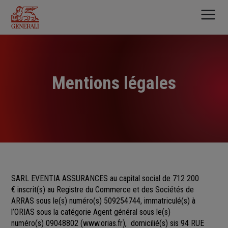
Aller
au
contenu
principal
Mentions légales
SARL EVENTIA ASSURANCES au capital social de 712 200
€
inscrit(s)
au Registre du Commerce et des Sociétés
de
ARRAS sous le(s) numéro(s)
509254744, immatriculé(s) à
l’ORIAS sous la catégorie Agent général sous le(s)
numéro(s) 09048802
(
www.orias.fr
), domicilié(s) sis 94 RUE