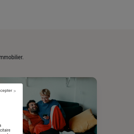
immobilier.
ccepter
a
citaire