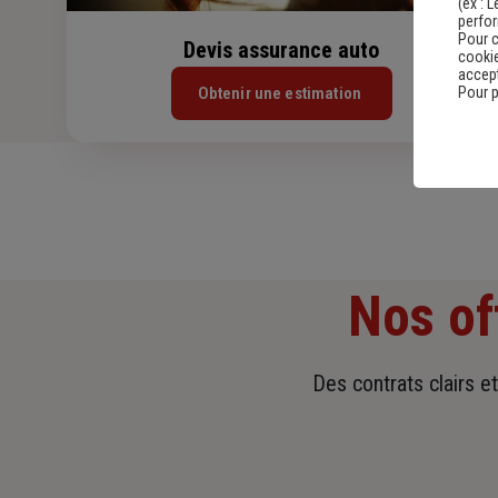
(ex :
L
perfo
Pour c
Devis assurance auto
cookie
accept
Obtenir une estimation
Pour p
Nos of
Des contrats clairs e