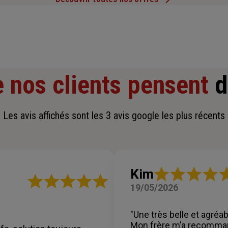
 nos clients pensent
d
Les avis affichés sont les 3 avis google les plus récents
Note
Kim
Note
:
19/05/2026
:
5
5
sur
sur
5
"Une très belle et agréab
5
étoiles
Mon frère m’a recomma
étoiles