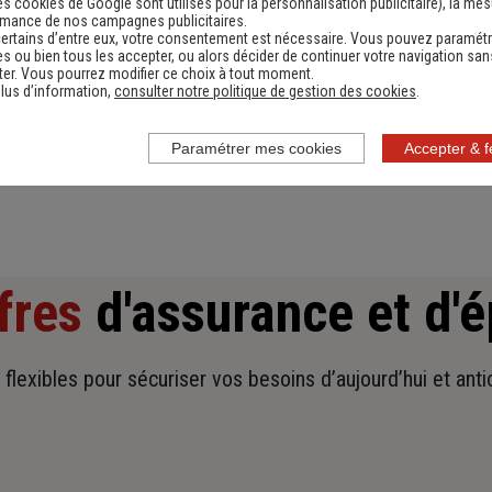
es cookies de Google sont utilisés pour la personnalisation publicitaire
), la me
rmance de nos campagnes publicitaires.
ertains d’entre eux, votre consentement est nécessaire. Vous pouvez paramétr
Devis assurance habitation
D
s ou bien tous les accepter, ou alors décider de continuer votre navigation san
er. Vous pourrez modifier ce choix à tout moment.
Obtenir une estimation
lus d’information,
consulter notre politique de gestion des cookies
.
Paramétrer mes cookies
Accepter & 
fres
d'assurance et d'
t flexibles pour sécuriser vos besoins d’aujourd’hui et ant