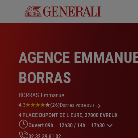
Aller
au
contenu
principal
AGENCE EMMANU
BORRAS
BORRAS Emmanuel
Note
4.3
(26)
Donnez votre avis
:
4 PLACE DUPONT DE L EURE, 27000 EVREUX
4.3
sur
Ouvert 09h – 12h30 / 14h – 17h30
5
étoiles
02 32 39 61 02