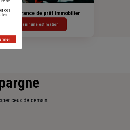
sure de
er ces
evis assurance de prêt immobilier
s les
Obtenir une estimation
fermer
épargne
iciper ceux de demain.