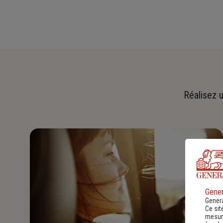
Réalisez u
Gener
Genera
Ce sit
mesure