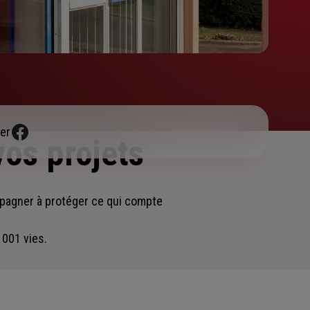
er
vos projets
mpagner
à protéger ce qui compte
 001 vies.