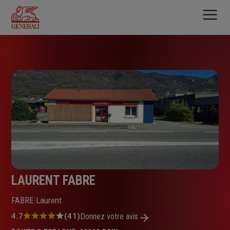
Aller
au
contenu
principal
LAURENT FABRE
FABRE Laurent
Note
4.7
(41)
Donnez votre avis
: