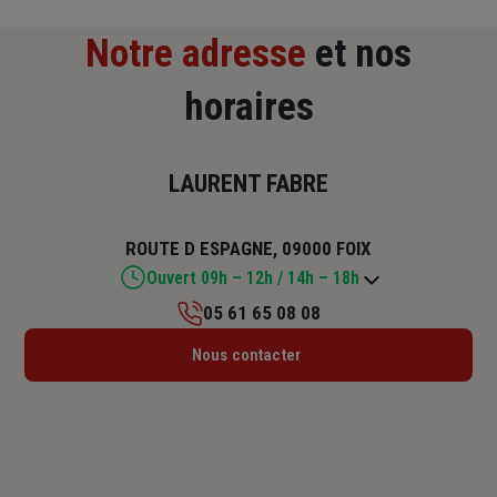
Notre adresse
et nos
horaires
LAURENT FABRE
ROUTE D ESPAGNE, 09000 FOIX
Ouvert 09h – 12h / 14h – 18h
05 61 65 08 08
Lundi : 09h – 12h / 14h – 18h
Nous contacter
Mardi : 09h – 12h / 14h – 18h
Mercredi : 09h – 12h / 14h – 18h
Jeudi : 09h – 12h / 14h – 18h
Vendredi : 09h – 12h / 14h – 18h
Samedi : Fermé