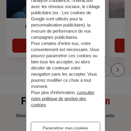
l’analyse d’audience, l’interaction
avec les réseaux sociaux, le ciblage
publicitaire (ex :
Les cookies de
Google sont utilisés pour la
personnalisation publicitaire
), la
Garantie Accidents de la Vie
mesure de performance de nos
campagnes publicitaires.
Pour certains d’entre eux, votre
Découvrir
consentement est nécessaire. Vous
pouvez paramétrer ces cookies ou
bien tous les accepter, ou alors
décider de continuer votre
navigation sans les accepter. Vous
pourrez modifier ce choix à tout
moment.
Pour plus d’information,
consulter
Faites
une simulation
notre politique de gestion des
cookies
.
Réalisez une simulation tarifaire d'assurance, auto,
habitation, prêt immobilier.
Paramétrer mes cookies