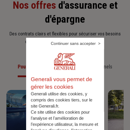
Nos offres
d'assurance et
d'épargne
Des contrats clairs et flexibles pour sécuriser vos besoins
d’aujourd’hui et anticiper ceux de demain.
Continuer sans accepter
Pour les particuliers
Pour les professionnels
Generali vous permet de
gérer les cookies
Generali utilise des cookies, y
compris des cookies tiers, sur le
site Generali.fr.
Ce site utilise des cookies pour
l’analyse et l'amélioration de
l’expérience utilisateur, la mesure et