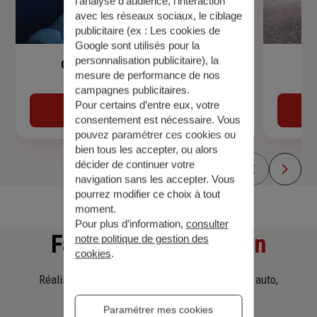
l’analyse d’audience, l’interaction
avec les réseaux sociaux, le ciblage
publicitaire (ex :
Les cookies de
Google sont utilisés pour la
personnalisation publicitaire
), la
Garantie Accidents de la Vie
mesure de performance de nos
campagnes publicitaires.
Pour certains d’entre eux, votre
Découvrir
consentement est nécessaire. Vous
pouvez paramétrer ces cookies ou
bien tous les accepter, ou alors
décider de continuer votre
navigation sans les accepter. Vous
pourrez modifier ce choix à tout
moment.
Pour plus d’information,
consulter
Faites
une simulation
notre politique de gestion des
cookies
.
Réalisez une simulation tarifaire d'assurance, auto,
habitation, prêt immobilier.
Paramétrer mes cookies