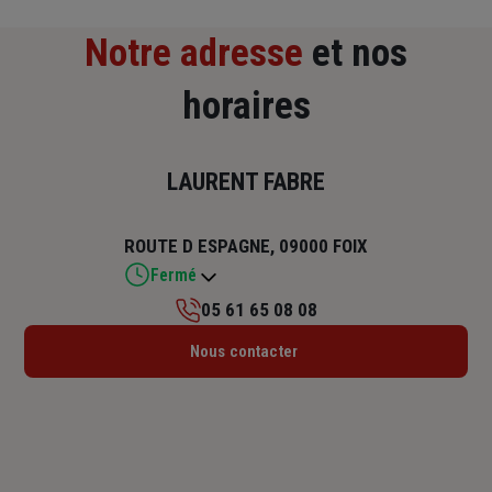
Notre adresse
et nos
horaires
LAURENT FABRE
ROUTE D ESPAGNE, 09000 FOIX
Fermé
05 61 65 08 08
Lundi : 09h – 12h / 14h – 18h
Nous contacter
Mardi : 09h – 12h / 14h – 18h
Mercredi : 09h – 12h / 14h – 18h
Jeudi : 09h – 12h / 14h – 18h
Vendredi : 09h – 12h / 14h – 18h
Samedi : Fermé