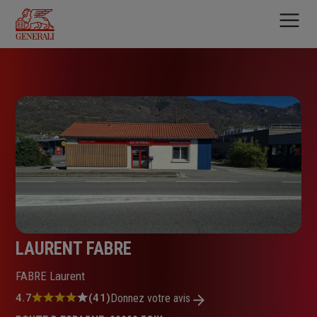
Aller
au
contenu
principal
LAURENT FABRE
FABRE Laurent
Note
4.7
(41)
Donnez votre avis
: