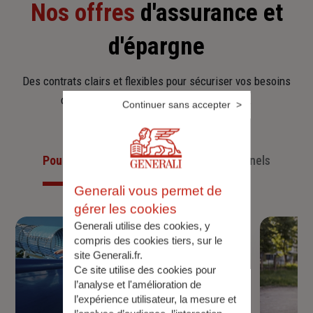
Nos offres
d'assurance et
d'épargne
Des contrats clairs et flexibles pour sécuriser vos besoins
d’aujourd’hui et anticiper ceux de demain.
Continuer sans accepter
Pour les particuliers
Pour les professionnels
Generali vous permet de
gérer les cookies
Generali utilise des cookies, y
compris des cookies tiers, sur le
site Generali.fr.
Ce site utilise des cookies pour
l’analyse et l'amélioration de
l’expérience utilisateur, la mesure et