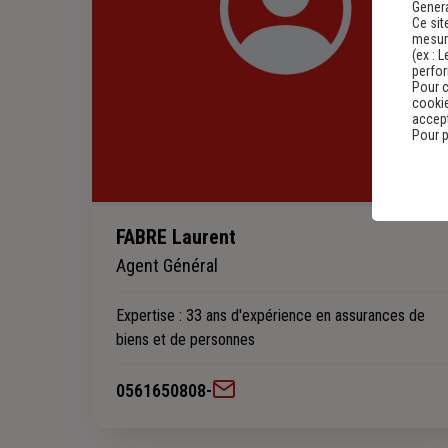
Genera
Ce sit
mesure
(ex :
L
perfo
Pour c
cookie
accept
Pour p
FABRE Laurent
Agent Général
Expertise
: 33 ans d'expérience en assurances de
biens et de personnes
0561650808
-