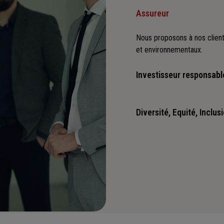
Assureur
Nous proposons à nos client
et environnementaux.
Investisseur responsabl
Nous sommes convaincus qu'i
positives : cette vision es
Diversité, Equité, Inclus
Nous faisons de la diversité,