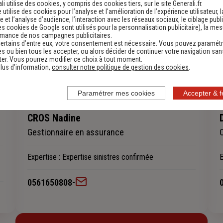
li utilise des cookies, y compris des cookies tiers, sur le site Generali.fr.
e utilise des cookies pour l’analyse et l'amélioration de l’expérience utilisateur, l
 et l’analyse d’audience, l’interaction avec les réseaux sociaux, le ciblage publi
es cookies de Google sont utilisés pour la personnalisation publicitaire
), la me
rmance de nos campagnes publicitaires.
ertains d’entre eux, votre consentement est nécessaire. Vous pouvez paramétr
s ou bien tous les accepter, ou alors décider de continuer votre navigation san
er. Vous pourrez modifier ce choix à tout moment.
lus d’information,
consulter notre politique de gestion des cookies
.
Paramétrer mes cookies
Accepter & 
CROS Nadine
Gestionnaire en assurance
Expertise
: Expertise sinistres confirmée
E
0561650808
-