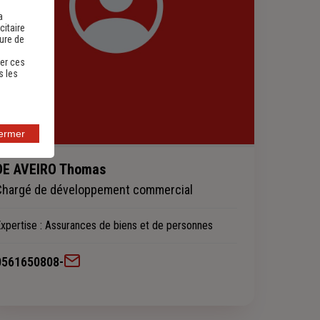
a
citaire
sure de
er ces
s les
fermer
DE AVEIRO Thomas
Chargé de développement commercial
xpertise
: Assurances de biens et de personnes
0561650808
-