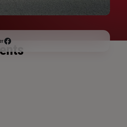
er
ents