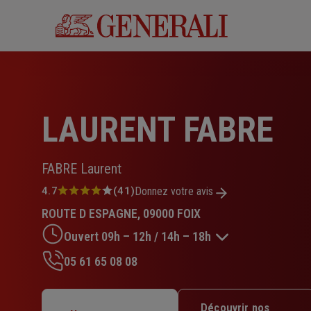
Aller
au
contenu
principal
LAURENT FABRE
FABRE Laurent
Note
4.7
(41)
Donnez votre avis
:
ROUTE D ESPAGNE, 09000 FOIX
4.7
sur
Ouvert 09h – 12h / 14h – 18h
5
étoiles
05 61 65 08 08
Lundi : 09h – 12h / 14h – 18h
Mardi : 09h – 12h / 14h – 18h
Découvrir nos