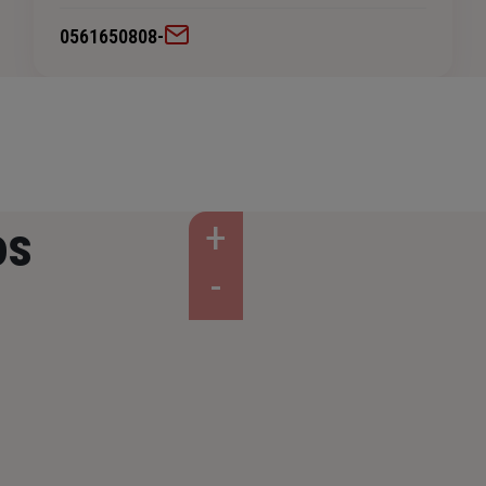
0561650808
-
os