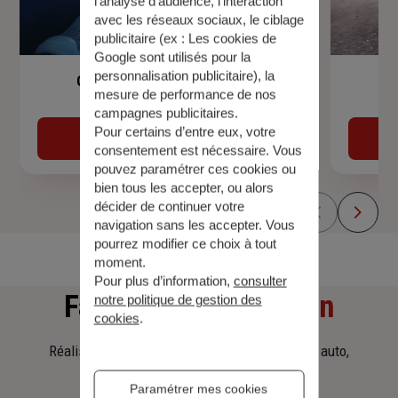
l’analyse d’audience, l’interaction
avec les réseaux sociaux, le ciblage
publicitaire (ex :
Les cookies de
Google sont utilisés pour la
personnalisation publicitaire
), la
Garantie Accidents de la Vie
mesure de performance de nos
campagnes publicitaires.
Pour certains d’entre eux, votre
Découvrir
consentement est nécessaire. Vous
pouvez paramétrer ces cookies ou
bien tous les accepter, ou alors
décider de continuer votre
navigation sans les accepter. Vous
pourrez modifier ce choix à tout
moment.
Pour plus d’information,
consulter
Faites
une simulation
notre politique de gestion des
cookies
.
Réalisez une simulation tarifaire d'assurance, auto,
habitation, prêt immobilier.
Paramétrer mes cookies