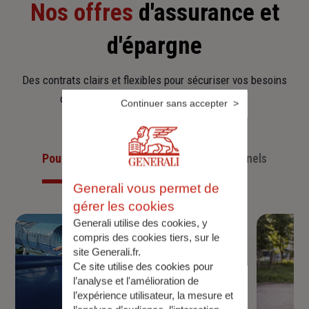
Nos offres
d'assurance et
d'épargne
Des contrats clairs et flexibles pour sécuriser vos besoins
d’aujourd’hui et anticiper ceux de demain.
Continuer sans accepter
Pour les particuliers
Pour les professionnels
Generali vous permet de
gérer les cookies
Generali utilise des cookies, y
compris des cookies tiers, sur le
site Generali.fr.
Ce site utilise des cookies pour
l’analyse et l'amélioration de
l’expérience utilisateur, la mesure et