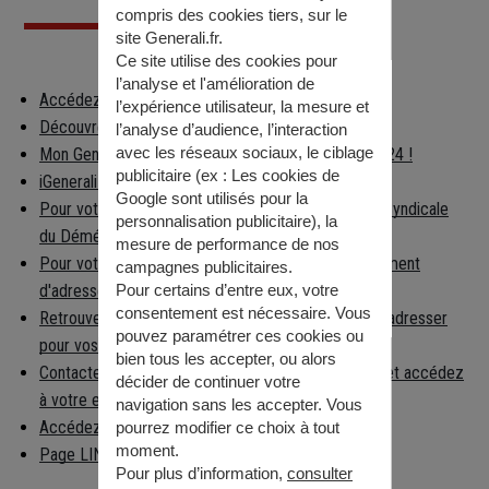
compris des cookies tiers, sur le
site Generali.fr.
Ce site utilise des cookies pour
l’analyse et l'amélioration de
Accédez à votre espace client
l’expérience utilisateur, la mesure et
Découvrez les applications Generali
l’analyse d’audience, l’interaction
avec les réseaux sociaux, le ciblage
Mon Generali : en relation avec votre assureur 24h/24 !
publicitaire (ex :
Les cookies de
iGenerali : votre épargne dans votre poche !
Google sont utilisés pour la
Pour votre déménagement, consultez la Chambre Syndicale
personnalisation publicitaire
), la
du Déménagement
mesure de performance de nos
Pour votre déménagement, déclarez votre changement
campagnes publicitaires.
d'adresse
Pour certains d’entre eux, votre
consentement est nécessaire. Vous
Retrouvez facilement la préfecture à laquelle vous adresser
pouvez paramétrer ces cookies ou
pour vos démarches
bien tous les accepter, ou alors
Contactez la caisse nationale d'Assurance Maladie et accédez
décider de continuer votre
à votre espace per…
navigation sans les accepter. Vous
Accédez aux informations règlementaires
pourrez modifier ce choix à tout
moment.
Page LINKEDIN
Pour plus d’information,
consulter