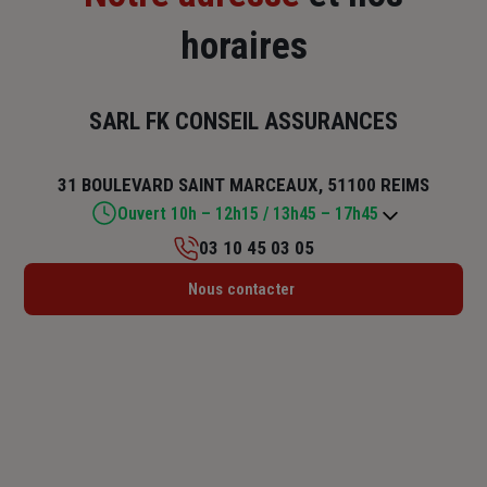
horaires
SARL FK CONSEIL ASSURANCES
31 BOULEVARD SAINT MARCEAUX, 51100 REIMS
Ouvert 10h – 12h15 / 13h45 – 17h45
03 10 45 03 05
Lundi : 10h – 12h15 / 13h45 – 17h45
Nous contacter
Mardi : 09h – 12h15 / 13h45 – 17h45
Mercredi : 09h – 12h15 / 13h45 – 17h45
Jeudi : 09h – 12h15 / 13h45 – 17h45
Vendredi : 09h – 12h15 / 13h45 – 17h
Samedi : Fermé
Dimanche : Fermé