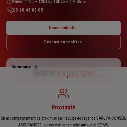
sur
Ouvert 10h – 12h15 / 13h45 – 17h45
5
03 10 45 03 05
étoiles
Lundi : 10h – 12h15 / 13h45 – 17h45
Mardi : 09h – 12h15 / 13h45 – 17h45
Nous contacter
Mercredi : 09h – 12h15 / 13h45 – 17h45
Jeudi : 09h – 12h15 / 13h45 – 17h45
Découvrir nos offres
Vendredi : 09h – 12h15 / 13h45 – 17h
Samedi : Fermé
Dimanche : Fermé
Sommaire
Notre
expertise
Proximité
Un accompagnement de proximité par l'équipe de l'agence SARL FK CONSEIL
ASSURANCES, qui connait le territoire autour de REIMS.