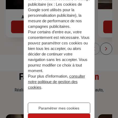
publicitaire (ex :
Les cookies de
Google sont utilisés pour la
personnalisation publicitaire
), la
Assurance de prêt immobilier
mesure de performance de nos
campagnes publicitaires.
Découvrir
Pour certains d’entre eux, votre
consentement est nécessaire. Vous
pouvez paramétrer ces cookies ou
bien tous les accepter, ou alors
décider de continuer votre
navigation sans les accepter. Vous
pourrez modifier ce choix à tout
moment.
Faites
une simulation
Pour plus d’information,
consulter
notre politique de gestion des
cookies
.
Réalisez une simulation tarifaire d'assurance, auto,
habitation, prêt immobilier.
Paramétrer mes cookies