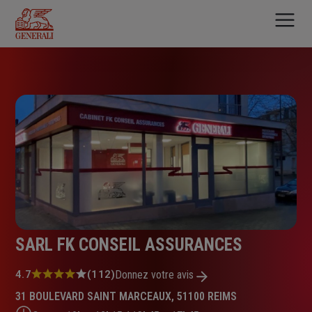
Aller
au
contenu
principal
SARL FK CONSEIL ASSURANCES
Note
4.7
(112)
Donnez votre avis
:
31 BOULEVARD SAINT MARCEAUX, 51100 REIMS
4.7