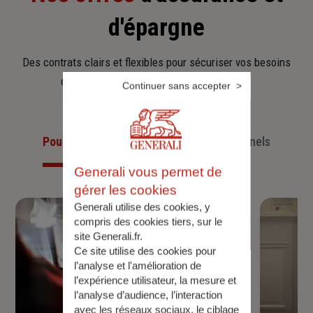
d'épargne
Des contrats clairs et flexibles pour sécuriser vos besoins
d’aujourd’hui et anticiper ceux de demain.
Continuer sans accepter
Pour les particuliers
Pour les professionnels
Generali vous permet de
gérer les cookies
Generali utilise des cookies, y
compris des cookies tiers, sur le
site Generali.fr.
Ce site utilise des cookies pour
l’analyse et l'amélioration de
l’expérience utilisateur, la mesure et
l’analyse d’audience, l’interaction
avec les réseaux sociaux, le ciblage