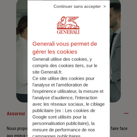
Continuer sans accepter
Generali vous permet de
gérer les cookies
Generali utilise des cookies, y
compris des cookies tiers, sur le
site Generali.fr.
Ce site utilise des cookies pour
l’analyse et l'amélioration de
l’expérience utilisateur, la mesure et
l’analyse d’audience, l’interaction
avec les réseaux sociaux, le ciblage
publicitaire (ex :
Les cookies de
Assureur
Google sont utilisés pour la
personnalisation publicitaire
), la
Nous proposons à nos clients des solutions durables pour faire face
mesure de performance de nos
aux enjeux sociétaux et environnementaux.
campagnes publicitaires.