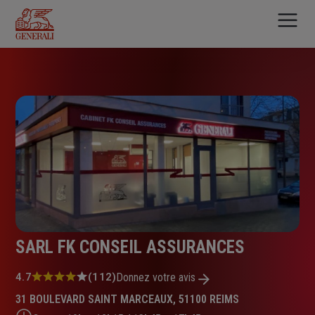
Aller
au
contenu
principal
SARL FK CONSEIL ASSURANCES
Note
4.7
(112)
Donnez votre avis
:
31 BOULEVARD SAINT MARCEAUX, 51100 REIMS
4.7