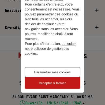
Pour certains d’entre eux, votre
consentement est nécessaire. Vous
Investisseur responsable
pouvez paramétrer ces cookies ou
bien tous les accepter, ou alors
Nous sommes convaincus qu'il est possible d'allier performance
décider de continuer votre
financière et retombées positives : cette vision est au cœur des
Diversité, Equité, Inclusion
navigation sans les accepter. Vous
services que nous vous proposons.
pourrez modifier ce choix à tout
Nous faisons de la diversité, de l'équité et de l'inclusion un
moment.
Pour plus d’information,
consulter
engagement quotidien.
notre politique de gestion des
Notre adresse
et nos
cookies
.
horaires
Paramétrer mes cookies
SARL FK CONSEIL ASSURANCES
Accepter & fermer
31 BOULEVARD SAINT MARCEAUX, 51100 REIMS
Ouvert 10h – 12h15 / 13h45 – 17h45