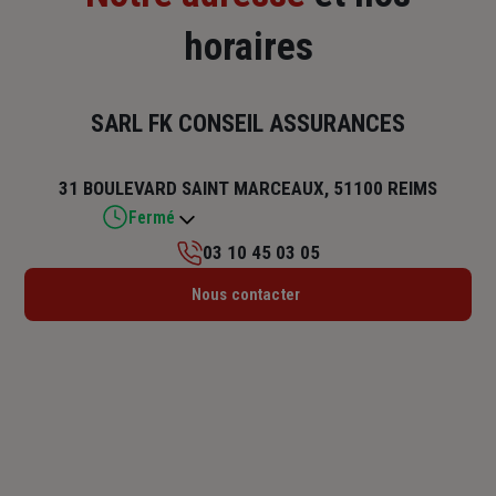
horaires
SARL FK CONSEIL ASSURANCES
31 BOULEVARD SAINT MARCEAUX, 51100 REIMS
Fermé
03 10 45 03 05
Lundi : 10h – 12h15 / 13h45 – 17h45
Nous contacter
Mardi : 09h – 12h15 / 13h45 – 17h45
Mercredi : 09h – 12h15 / 13h45 – 17h45
Jeudi : 09h – 12h15 / 13h45 – 17h45
Vendredi : 09h – 12h15 / 13h45 – 17h
Samedi : Fermé
Dimanche : Fermé