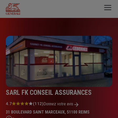
Aller
au
contenu
principal
SARL FK CONSEIL ASSURANCES
Note
4.7
(112)
Donnez votre avis
:
31 BOULEVARD SAINT MARCEAUX, 51100 REIMS
4.7