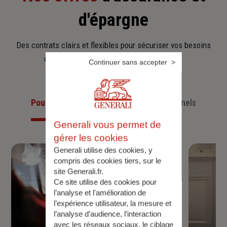
d'épargne
Des contrats clairs et flexibles pour sécuriser vos besoins
d’aujourd’hui et anticiper ceux de demain.
Continuer sans accepter
Pour les particuliers
Pour les professionnels
Generali vous permet de
gérer les cookies
Generali utilise des cookies, y
compris des cookies tiers, sur le
site Generali.fr.
Ce site utilise des cookies pour
l’analyse et l'amélioration de
l’expérience utilisateur, la mesure et
l’analyse d’audience, l’interaction
avec les réseaux sociaux, le ciblage