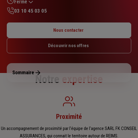
sur
Fermé
5
03 10 45 03 05
étoiles
Lundi : 10h – 12h15 / 13h45 – 17h45
Mardi : 09h – 12h15 / 13h45 – 17h45
Nous contacter
Mercredi : 09h – 12h15 / 13h45 – 17h45
Jeudi : 09h – 12h15 / 13h45 – 17h45
Découvrir nos offres
Vendredi : 09h – 12h15 / 13h45 – 17h
Samedi : Fermé
Dimanche : Fermé
Sommaire
Notre
expertise
Proximité
Un accompagnement de proximité par l'équipe de l'agence SARL FK CONSEIL
ASSURANCES, qui connait le territoire autour de REIMS.