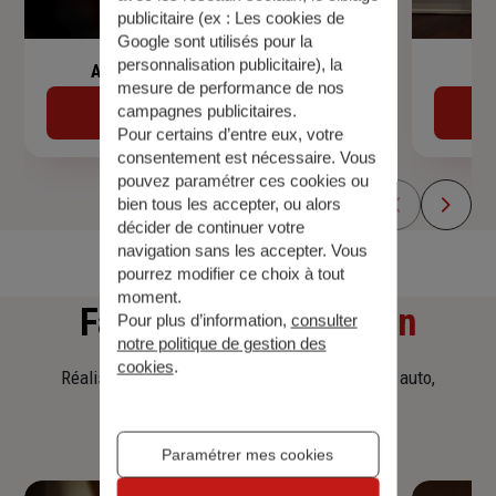
publicitaire (ex :
Les cookies de
Google sont utilisés pour la
personnalisation publicitaire
), la
Assurance de prêt immobilier
mesure de performance de nos
campagnes publicitaires.
Découvrir
Pour certains d’entre eux, votre
consentement est nécessaire. Vous
pouvez paramétrer ces cookies ou
bien tous les accepter, ou alors
décider de continuer votre
navigation sans les accepter. Vous
pourrez modifier ce choix à tout
moment.
Faites
une simulation
Pour plus d’information,
consulter
notre politique de gestion des
cookies
.
Réalisez une simulation tarifaire d'assurance, auto,
habitation, prêt immobilier.
Paramétrer mes cookies