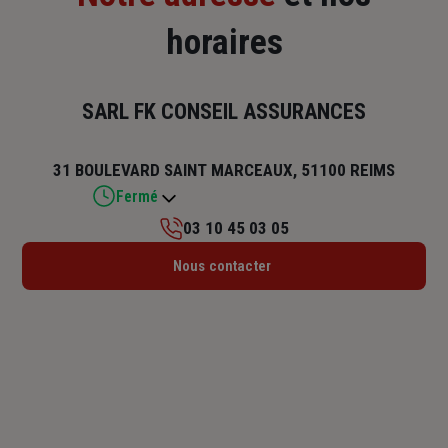
horaires
SARL FK CONSEIL ASSURANCES
31 BOULEVARD SAINT MARCEAUX, 51100 REIMS
Fermé
03 10 45 03 05
Lundi : 10h – 12h15 / 13h45 – 17h45
Nous contacter
Mardi : 09h – 12h15 / 13h45 – 17h45
Mercredi : 09h – 12h15 / 13h45 – 17h45
Jeudi : 09h – 12h15 / 13h45 – 17h45
Vendredi : 09h – 12h15 / 13h45 – 17h
Samedi : Fermé
Dimanche : Fermé