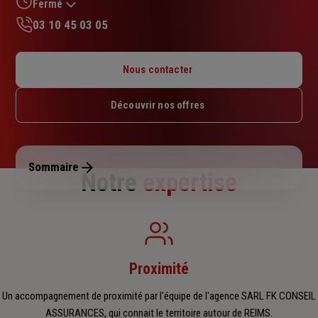
sur
Fermé
5
03 10 45 03 05
étoiles
Lundi : 10h – 12h15 / 13h45 – 17h45
Mardi : 09h – 12h15 / 13h45 – 17h45
Nous contacter
Mercredi : 09h – 12h15 / 13h45 – 17h45
Jeudi : 09h – 12h15 / 13h45 – 17h45
Découvrir nos offres
Vendredi : 09h – 12h15 / 13h45 – 17h
Samedi : Fermé
Dimanche : Fermé
Sommaire
Notre
expertise
Proximité
Un accompagnement de proximité par l'équipe de l'agence SARL FK CONSEIL
ASSURANCES, qui connait le territoire autour de REIMS.