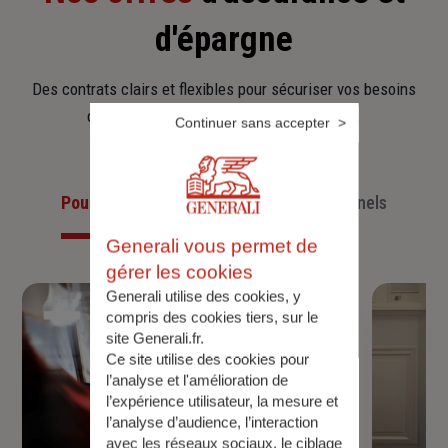
d'épargne
Des contrats clairs et flexibles pour sécuriser vos besoins
d’aujourd’hui et anticiper ceux de demain.
Continuer sans accepter
Pour les particuliers
Pour les professionnels
Generali vous permet de
gérer les cookies
Generali utilise des cookies, y
compris des cookies tiers, sur le
site Generali.fr.
Ce site utilise des cookies pour
l’analyse et l'amélioration de
l’expérience utilisateur, la mesure et
l’analyse d’audience, l’interaction
avec les réseaux sociaux, le ciblage