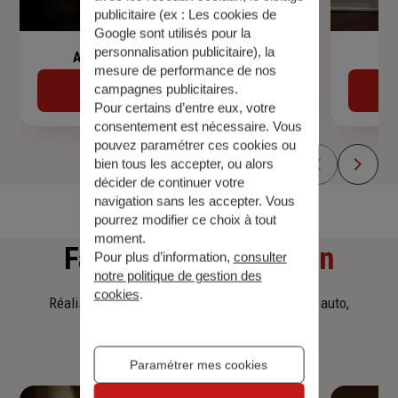
publicitaire (ex :
Les cookies de
Google sont utilisés pour la
personnalisation publicitaire
), la
Assurance de prêt immobilier
mesure de performance de nos
campagnes publicitaires.
Découvrir
Pour certains d’entre eux, votre
consentement est nécessaire. Vous
pouvez paramétrer ces cookies ou
bien tous les accepter, ou alors
décider de continuer votre
navigation sans les accepter. Vous
pourrez modifier ce choix à tout
moment.
Faites
une simulation
Pour plus d’information,
consulter
notre politique de gestion des
cookies
.
Réalisez une simulation tarifaire d'assurance, auto,
habitation, prêt immobilier.
Paramétrer mes cookies