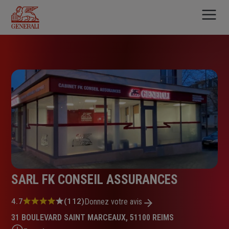
Aller
au
contenu
principal
SARL FK CONSEIL ASSURANCES
Note
4.7
(112)
Donnez votre avis
:
31 BOULEVARD SAINT MARCEAUX, 51100 REIMS
4.7