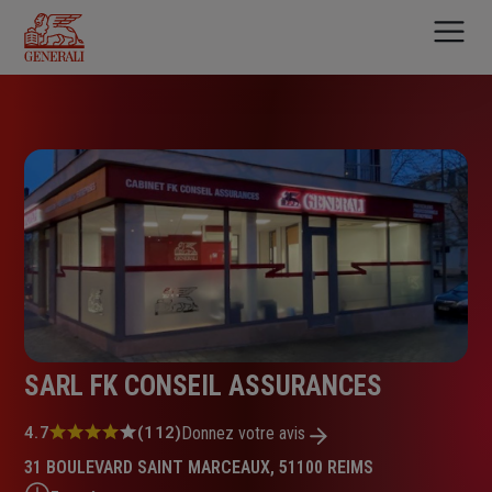
Aller
au
contenu
principal
SARL FK CONSEIL ASSURANCES
Note
4.7
(112)
Donnez votre avis
:
31 BOULEVARD SAINT MARCEAUX, 51100 REIMS
4.7