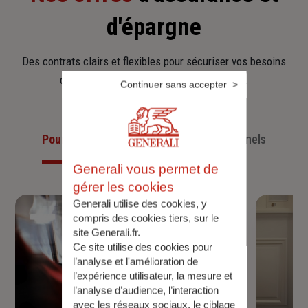
d'épargne
Des contrats clairs et flexibles pour sécuriser vos besoins
d’aujourd’hui et anticiper ceux de demain.
Continuer sans accepter
Pour les particuliers
Pour les professionnels
Generali vous permet de
gérer les cookies
Generali utilise des cookies, y
compris des cookies tiers, sur le
site Generali.fr.
Ce site utilise des cookies pour
l’analyse et l'amélioration de
l’expérience utilisateur, la mesure et
l’analyse d’audience, l’interaction
avec les réseaux sociaux, le ciblage