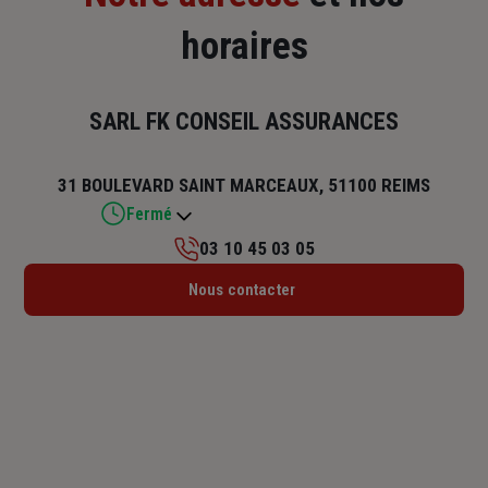
horaires
SARL FK CONSEIL ASSURANCES
31 BOULEVARD SAINT MARCEAUX, 51100 REIMS
Fermé
03 10 45 03 05
Lundi : 10h – 12h15 / 13h45 – 17h45
Nous contacter
Mardi : 09h – 12h15 / 13h45 – 17h45
Mercredi : 09h – 12h15 / 13h45 – 17h45
Jeudi : 09h – 12h15 / 13h45 – 17h45
Vendredi : 09h – 12h15 / 13h45 – 17h
Samedi : Fermé
Dimanche : Fermé