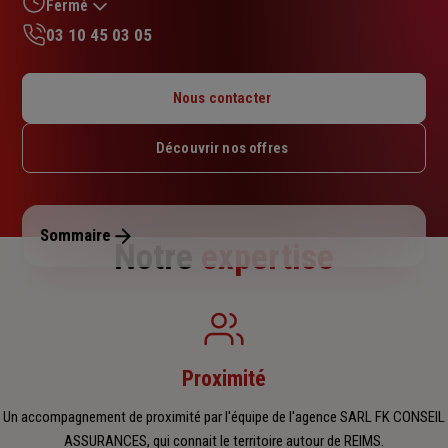
sur
Fermé
5
03 10 45 03 05
étoiles
Lundi : 10h – 12h15 / 13h45 – 17h45
Mardi : 09h – 12h15 / 13h45 – 17h45
Nous contacter
Mercredi : 09h – 12h15 / 13h45 – 17h45
Jeudi : 09h – 12h15 / 13h45 – 17h45
Découvrir nos offres
Vendredi : 09h – 12h15 / 13h45 – 17h
Samedi : Fermé
Dimanche : Fermé
Sommaire
Notre
expertise
Proximité
Un accompagnement de proximité par l'équipe de l'agence SARL FK CONSEIL
ASSURANCES, qui connait le territoire autour de REIMS.