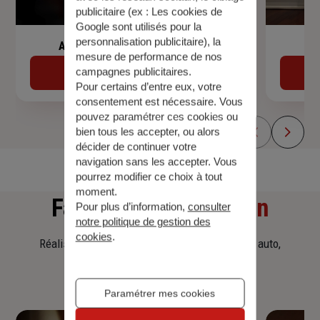
publicitaire (ex :
Les cookies de
Google sont utilisés pour la
personnalisation publicitaire
), la
Assurance de prêt immobilier
mesure de performance de nos
campagnes publicitaires.
Découvrir
Pour certains d’entre eux, votre
consentement est nécessaire. Vous
pouvez paramétrer ces cookies ou
bien tous les accepter, ou alors
décider de continuer votre
navigation sans les accepter. Vous
pourrez modifier ce choix à tout
moment.
Faites
une simulation
Pour plus d’information,
consulter
notre politique de gestion des
cookies
.
Réalisez une simulation tarifaire d'assurance, auto,
habitation, prêt immobilier.
Paramétrer mes cookies