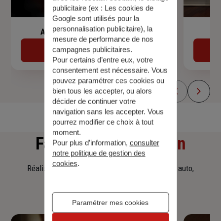
publicitaire (ex :
Les cookies de
Google sont utilisés pour la
personnalisation publicitaire
), la
Assurance de prêt immobilier
mesure de performance de nos
campagnes publicitaires.
Découvrir
Pour certains d’entre eux, votre
consentement est nécessaire. Vous
pouvez paramétrer ces cookies ou
bien tous les accepter, ou alors
décider de continuer votre
navigation sans les accepter. Vous
pourrez modifier ce choix à tout
moment.
Faites
une simulation
Pour plus d’information,
consulter
notre politique de gestion des
cookies
.
Réalisez une simulation tarifaire d'assurance, auto,
habitation, prêt immobilier.
Paramétrer mes cookies