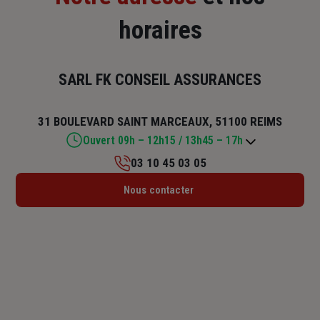
horaires
SARL FK CONSEIL ASSURANCES
31 BOULEVARD SAINT MARCEAUX, 51100 REIMS
Ouvert 09h – 12h15 / 13h45 – 17h
03 10 45 03 05
Lundi : 10h – 12h15 / 13h45 – 17h45
Nous contacter
Mardi : 09h – 12h15 / 13h45 – 17h45
Mercredi : 09h – 12h15 / 13h45 – 17h45
Jeudi : 09h – 12h15 / 13h45 – 17h45
Vendredi : 09h – 12h15 / 13h45 – 17h
Samedi : Fermé
Dimanche : Fermé