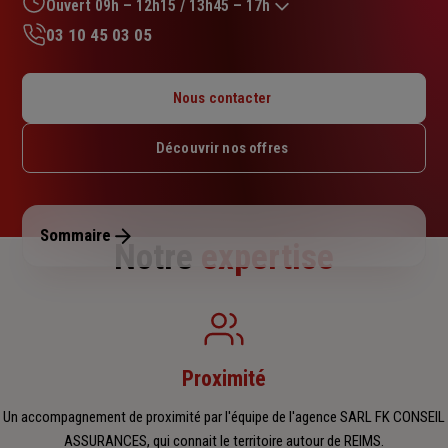
sur
Ouvert 09h – 12h15 / 13h45 – 17h
5
03 10 45 03 05
étoiles
Lundi : 10h – 12h15 / 13h45 – 17h45
Mardi : 09h – 12h15 / 13h45 – 17h45
Nous contacter
Mercredi : 09h – 12h15 / 13h45 – 17h45
Jeudi : 09h – 12h15 / 13h45 – 17h45
Découvrir nos offres
Vendredi : 09h – 12h15 / 13h45 – 17h
Samedi : Fermé
Dimanche : Fermé
Sommaire
Notre
expertise
Proximité
Un accompagnement de proximité par l'équipe de l'agence SARL FK CONSEIL
ASSURANCES, qui connait le territoire autour de REIMS.