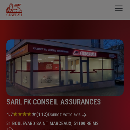
Aller
au
contenu
principal
SARL FK CONSEIL ASSURANCES
Note
4.7
(112)
Donnez votre avis
:
31 BOULEVARD SAINT MARCEAUX, 51100 REIMS
4.7