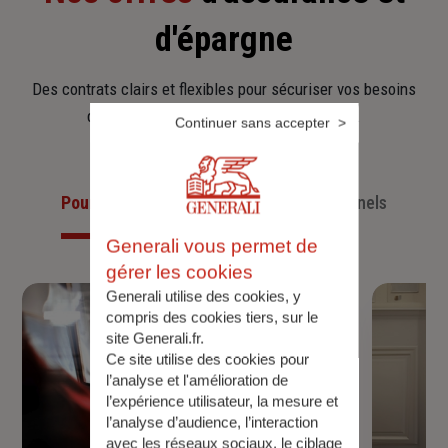
d'épargne
Des contrats clairs et flexibles pour sécuriser vos besoins
d’aujourd’hui et anticiper ceux de demain.
Continuer sans accepter
Pour les particuliers
Pour les professionnels
Generali vous permet de
gérer les cookies
Generali utilise des cookies, y
compris des cookies tiers, sur le
site Generali.fr.
Ce site utilise des cookies pour
l’analyse et l'amélioration de
l’expérience utilisateur, la mesure et
l’analyse d’audience, l’interaction
avec les réseaux sociaux, le ciblage