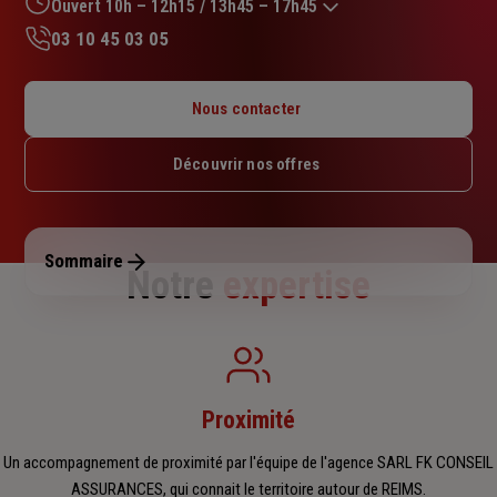
sur
Ouvert 10h – 12h15 / 13h45 – 17h45
5
03 10 45 03 05
étoiles
Lundi : 10h – 12h15 / 13h45 – 17h45
Mardi : 09h – 12h15 / 13h45 – 17h45
Nous contacter
Mercredi : 09h – 12h15 / 13h45 – 17h45
Jeudi : 09h – 12h15 / 13h45 – 17h45
Découvrir nos offres
Vendredi : 09h – 12h15 / 13h45 – 17h
Samedi : Fermé
Dimanche : Fermé
Sommaire
Notre
expertise
Proximité
Un accompagnement de proximité par l'équipe de l'agence SARL FK CONSEIL
ASSURANCES, qui connait le territoire autour de REIMS.