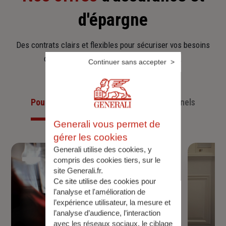
d'épargne
Des contrats clairs et flexibles pour sécuriser vos besoins
d’aujourd’hui et anticiper ceux de demain.
Continuer sans accepter
Pour les particuliers
Pour les professionnels
Generali vous permet de
gérer les cookies
Generali utilise des cookies, y
compris des cookies tiers, sur le
site Generali.fr.
Ce site utilise des cookies pour
l’analyse et l'amélioration de
l’expérience utilisateur, la mesure et
l’analyse d’audience, l’interaction
avec les réseaux sociaux, le ciblage