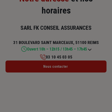
horaires
SARL FK CONSEIL ASSURANCES
31 BOULEVARD SAINT MARCEAUX, 51100 REIMS
Ouvert 10h – 12h15 / 13h45 – 17h45
03 10 45 03 05
Lundi : 10h – 12h15 / 13h45 – 17h45
Nous contacter
Mardi : 09h – 12h15 / 13h45 – 17h45
Mercredi : 09h – 12h15 / 13h45 – 17h45
Jeudi : 09h – 12h15 / 13h45 – 17h45
Vendredi : 09h – 12h15 / 13h45 – 17h
Samedi : Fermé
Dimanche : Fermé