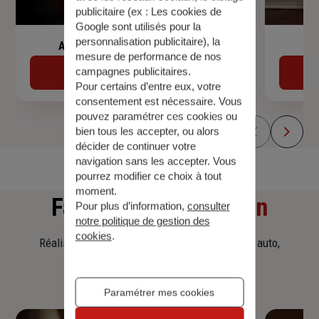
publicitaire (ex :
Les cookies de
Google sont utilisés pour la
personnalisation publicitaire
), la
Assurance de prêt immobilier
mesure de performance de nos
campagnes publicitaires.
Découvrir
Pour certains d’entre eux, votre
consentement est nécessaire. Vous
pouvez paramétrer ces cookies ou
bien tous les accepter, ou alors
décider de continuer votre
navigation sans les accepter. Vous
pourrez modifier ce choix à tout
moment.
Faites
une simulation
Pour plus d’information,
consulter
notre politique de gestion des
cookies
.
Réalisez une simulation tarifaire d'assurance, auto,
habitation, prêt immobilier.
Paramétrer mes cookies