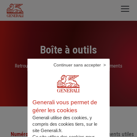
Aller
au
contenu
principal
Boîte à outils
Continuer sans accepter
Retrouvez ici les liens, N° de téléphone et documents
sélectionnés par nos soins
Generali vous permet de
gérer les cookies
Generali utilise des cookies, y
compris des cookies tiers, sur le
site Generali.fr.
Numéro de téléphone utiles
Documents utiles