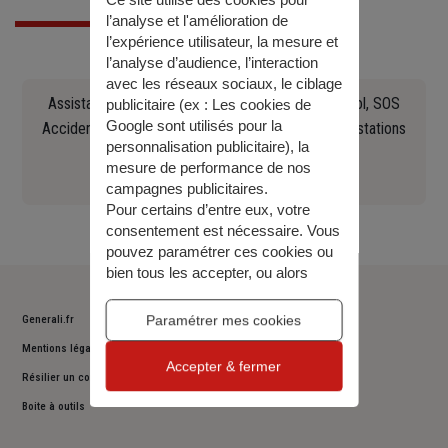
Ce site utilise des cookies pour
l’analyse et l'amélioration de
l’expérience utilisateur, la mesure et
l’analyse d’audience, l’interaction
avec les réseaux sociaux, le ciblage
Assistance en cas d'accident, crevaison, panne, vol, SOS
publicitaire (ex :
Les cookies de
Google sont utilisés pour la
Accident Europ Assistance Constat, recherche de stations
personnalisation publicitaire
), la
Essence, remorquage (...)
mesure de performance de nos
0141858483
campagnes publicitaires.
Pour certains d’entre eux, votre
consentement est nécessaire. Vous
pouvez paramétrer ces cookies ou
bien tous les accepter, ou alors
décider de continuer votre
navigation sans les accepter. Vous
Paramétrer mes cookies
Generali.fr
pourrez modifier ce choix à tout
Mentions légales
moment.
Accepter & fermer
Pour plus d’information,
consulter
Résilier un contrat
notre politique de gestion des
Boite à outils
cookies
.