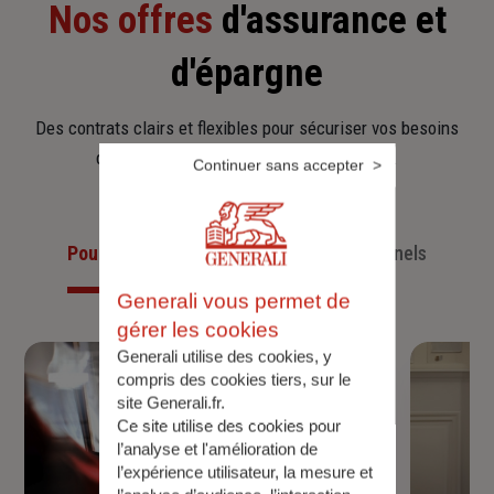
Nos offres
d'assurance et
d'épargne
Des contrats clairs et flexibles pour sécuriser vos besoins
d’aujourd’hui et anticiper ceux de demain.
Continuer sans accepter
Pour les particuliers
Pour les professionnels
Generali vous permet de
gérer les cookies
Generali utilise des cookies, y
compris des cookies tiers, sur le
site Generali.fr.
Ce site utilise des cookies pour
l’analyse et l'amélioration de
l’expérience utilisateur, la mesure et