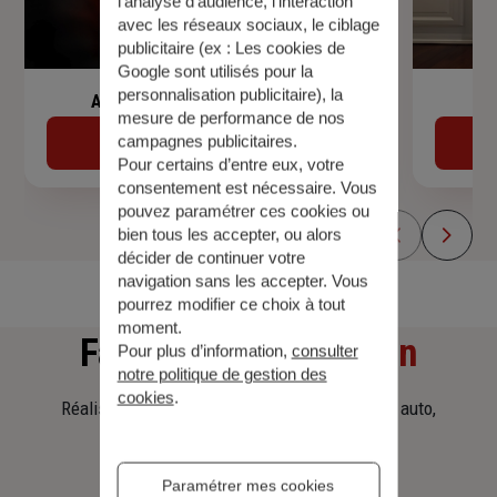
l’analyse d’audience, l’interaction
avec les réseaux sociaux, le ciblage
publicitaire (ex :
Les cookies de
Google sont utilisés pour la
personnalisation publicitaire
), la
Assurance de prêt immobilier
mesure de performance de nos
campagnes publicitaires.
Découvrir
Pour certains d’entre eux, votre
consentement est nécessaire. Vous
pouvez paramétrer ces cookies ou
bien tous les accepter, ou alors
décider de continuer votre
navigation sans les accepter. Vous
pourrez modifier ce choix à tout
moment.
Faites
une simulation
Pour plus d’information,
consulter
notre politique de gestion des
cookies
.
Réalisez une simulation tarifaire d'assurance, auto,
habitation, prêt immobilier.
Paramétrer mes cookies