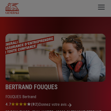
Aller
au
contenu
principal
BERTRAND FOUQUES
FOUQUES Bertrand
Note
4.7
(82)
Donnez votre avis
: