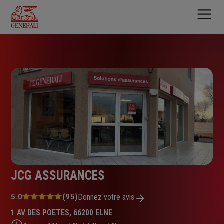
Aller
au
contenu
principal
JCG ASSURANCES
Note
5.0
(95)
Donnez votre avis
:
1 AV DES POETES, 66200 ELNE
5.0