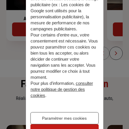
publicitaire (ex :
Les cookies de
Google sont utilisés pour la
personnalisation publicitaire
), la
Assurance de prêt immobilier
mesure de performance de nos
campagnes publicitaires.
Découvrir
Pour certains d’entre eux, votre
consentement est nécessaire. Vous
pouvez paramétrer ces cookies ou
bien tous les accepter, ou alors
décider de continuer votre
navigation sans les accepter. Vous
pourrez modifier ce choix à tout
moment.
Faites
une simulation
Pour plus d’information,
consulter
notre politique de gestion des
cookies
.
Réalisez une simulation tarifaire d'assurance, auto,
habitation, prêt immobilier.
Paramétrer mes cookies