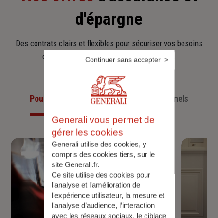
d'épargne
Des contrats clairs et flexibles pour sécuriser vos besoins
d’aujourd’hui et anticiper ceux de demain.
Continuer sans accepter
Pour les particuliers
Pour les professionnels
Generali vous permet de
gérer les cookies
Generali utilise des cookies, y
compris des cookies tiers, sur le
site Generali.fr.
Ce site utilise des cookies pour
l’analyse et l'amélioration de
l’expérience utilisateur, la mesure et
l’analyse d’audience, l’interaction
avec les réseaux sociaux, le ciblage