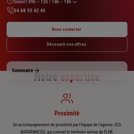
sur
Ouvert 09h – 12h / 14h – 18h
5
04 68 55 42 43
étoiles
Lundi : 09h – 12h / 14h – 18h
Mardi : 09h – 12h / 14h – 18h
Nous contacter
Mercredi : 09h – 12h / 14h – 17h
Jeudi : 09h – 12h / 14h – 18h
Découvrir nos offres
Vendredi : 09h – 12h / 14h – 17h
Samedi : Fermé
Dimanche : Fermé
Sommaire
Notre
expertise
Proximité
Un accompagnement de proximité par l'équipe de l'agence JCG
ASSURANCES, qui connait le territoire autour de ELNE.