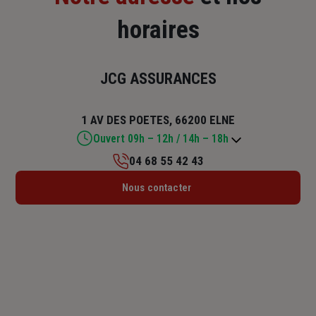
horaires
JCG ASSURANCES
1 AV DES POETES, 66200 ELNE
Ouvert 09h – 12h / 14h – 18h
04 68 55 42 43
Lundi : 09h – 12h / 14h – 18h
Nous contacter
Mardi : 09h – 12h / 14h – 18h
Mercredi : 09h – 12h / 14h – 17h
Jeudi : 09h – 12h / 14h – 18h
Vendredi : 09h – 12h / 14h – 17h
Samedi : Fermé
Dimanche : Fermé