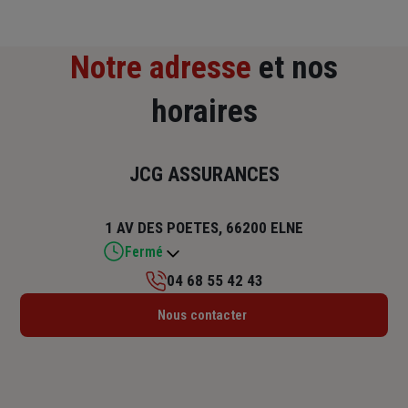
Notre adresse
et nos
horaires
JCG ASSURANCES
1 AV DES POETES, 66200 ELNE
Fermé
04 68 55 42 43
Lundi : 09h – 12h / 14h – 18h
Nous contacter
Mardi : 09h – 12h / 14h – 18h
Mercredi : 09h – 12h / 14h – 17h
Jeudi : 09h – 12h / 14h – 18h
Vendredi : 09h – 12h / 14h – 17h