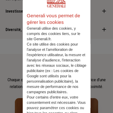
Investisseur responsable
Generali vous permet de
gérer les cookies
Nous sommes convaincus qu'il est possible d'allier performance
Generali utilise des cookies, y
financière et retombées positives : cette vision est au cœur des
Diversité, Equité, Inclusion
compris des cookies tiers, sur le
services que nous vous proposons.
site Generali.fr.
Nous faisons de la diversité, de l'équité et de l'inclusion un
Ce site utilise des cookies pour
engagement quotidien.
l’analyse et l'amélioration de
l’expérience utilisateur, la mesure et
Notre
équipe
l’analyse d’audience, l’interaction
avec les réseaux sociaux, le ciblage
publicitaire (ex :
Les cookies de
Google sont utilisés pour la
Chaque collaborateur met son savoir‑faire au service d’une
personnalisation publicitaire
), la
relation fondée sur l’écoute, la confiance et la proximité.
mesure de performance de nos
campagnes publicitaires.
Pour certains d’entre eux, votre
consentement est nécessaire. Vous
pouvez paramétrer ces cookies ou
bien tous les accepter, ou alors