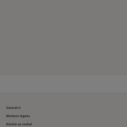
Samedi : Fermé
Dimanche : Fermé
Generali.fr
Mentions légales
Résilier un contrat