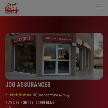
Aller
au
contenu
principal
JCG ASSURANCES
Note
5.0
(95)
Donnez votre avis
:
1 AV DES POETES, 66200 ELNE
5.0