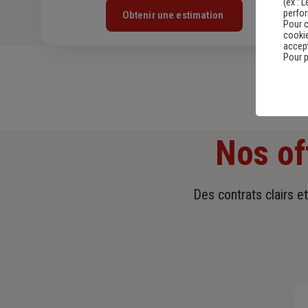
(ex :
L
perfo
Obtenir une estimation
Pour c
cookie
accept
Pour p
Nos of
Des contrats clairs e