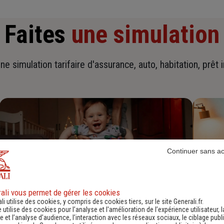
Faites
une simulation
ne simulation tarifaire d'assurance, auto, habitation, prêt 
Continuer sans a
ali vous permet de gérer les cookies
li utilise des cookies, y compris des cookies tiers, sur le site Generali.fr.
e utilise des cookies pour l’analyse et l'amélioration de l’expérience utilisateur, l
Devis assurance habitation
D
 et l’analyse d’audience, l’interaction avec les réseaux sociaux, le ciblage publi