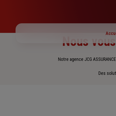
Jeudi : 09h – 12h / 14h – 18h
Vendredi : 09h – 12h / 14h – 17h
Samedi : Fermé
Dimanche : Fermé
Accue
Nous vou
Notre agence JCG ASSURANCES 
Des solut