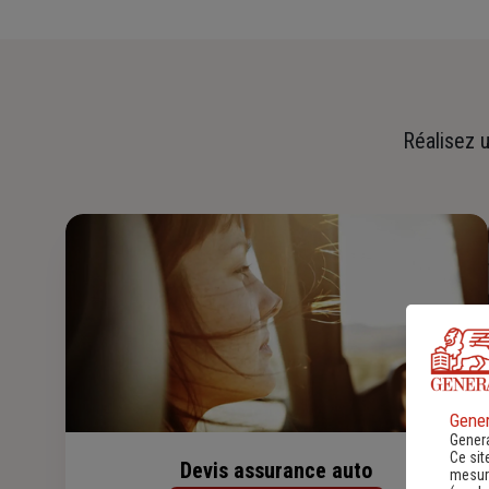
Réalisez u
Gener
Genera
Ce sit
Devis assurance auto
mesure