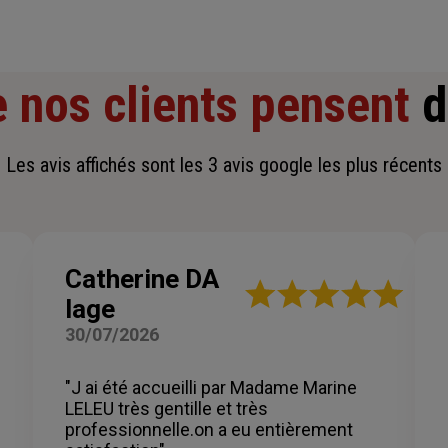
 nos clients pensent
d
Les avis affichés sont les 3 avis google les plus récents
Catherine DA
Note
lage
:
5
30/07/2026
sur
5
étoiles
"J ai été accueilli par Madame Marine
LELEU très gentille et très
professionnelle.on a eu entièrement