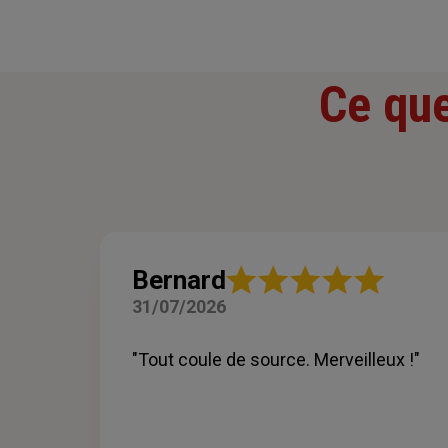
Ce que
Note
Bernard
:
31/07/2026
5
sur
5
"Tout coule de source. Merveilleux !"
étoiles