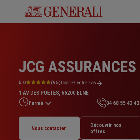
Aller
au
contenu
principal
JCG ASSURANCES
Note
5.0
(95)
Donnez votre avis
:
1 AV DES POETES, 66200 ELNE
5.0
sur
Fermé
04 68 55 42 43
5
étoiles
Lundi : 09h – 12h / 14h – 18h
Découvrir nos
Nous contacter
Mardi : 09h – 12h / 14h – 18h
offres
Mercredi : 09h – 12h / 14h – 17h