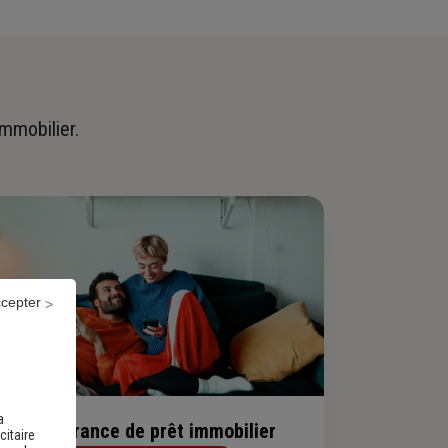
immobilier.
ccepter
a
evis assurance de prêt immobilier
citaire