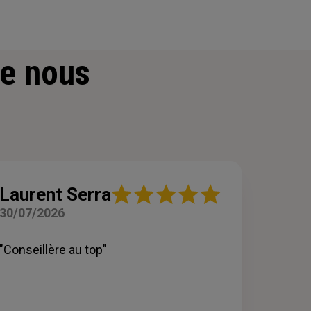
e nous
Note
Laurent Serra
:
30/07/2026
5
sur
5
"Conseillère au top"
étoiles