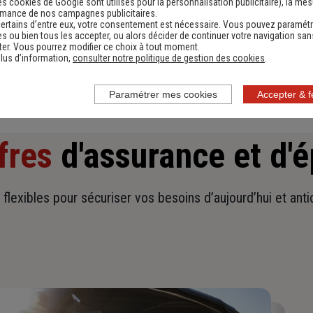
es cookies de Google sont utilisés pour la personnalisation publicitaire
), la me
rmance de nos campagnes publicitaires.
Obtenir une estimation
ertains d’entre eux, votre consentement est nécessaire. Vous pouvez paramétr
s ou bien tous les accepter, ou alors décider de continuer votre navigation san
er. Vous pourrez modifier ce choix à tout moment.
lus d’information,
consulter notre politique de gestion des cookies
.
Paramétrer mes cookies
Accepter & 
fres
d'assurance et d'
t flexibles pour sécuriser vos besoins d’aujourd’hui et ant