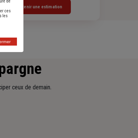
sure de
Obtenir une estimation
er ces
s les
fermer
épargne
iciper ceux de demain.