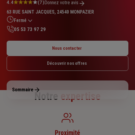
Note
4.4
(7)
Donnez votre avis
:
63 RUE SAINT JACQUES, 24540 MONPAZIER
4.4
sur
Fermé
5
05 53 73 97 29
étoiles
Lundi : Fermé
Mardi : 09h – 12h30 / 15h – 18h
Nous contacter
Mercredi : 09h – 12h30 / 15h – 18h
Jeudi : 09h – 12h30 / 15h – 18h
Découvrir nos offres
Vendredi : Fermé
Samedi : Fermé
Dimanche : Fermé
Sommaire
Notre
expertise
Proximité