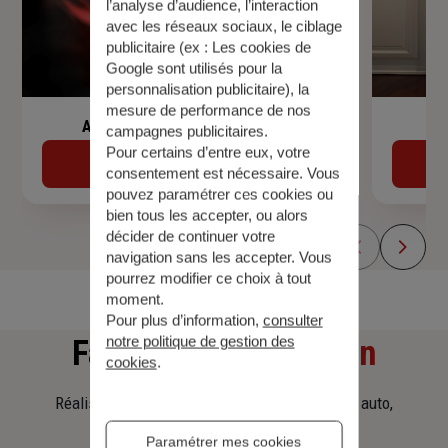
l’analyse d’audience, l’interaction
avec les réseaux sociaux, le ciblage
publicitaire (ex :
Les cookies de
Google sont utilisés pour la
personnalisation publicitaire
), la
mesure de performance de nos
Assurance de prêt immobilier
campagnes publicitaires.
Pour certains d’entre eux, votre
Découvrir
consentement est nécessaire. Vous
pouvez paramétrer ces cookies ou
bien tous les accepter, ou alors
décider de continuer votre
navigation sans les accepter. Vous
pourrez modifier ce choix à tout
moment.
Pour plus d’information,
consulter
notre politique de gestion des
Faites
une simulation
cookies
.
Réalisez une simulation tarifaire d'assurance, auto,
habitation, prêt immobilier.
Paramétrer mes cookies