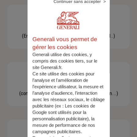
Continuer sans accepter
Besoin d'une assistance
(En cas d'accident, bris de glace, un conseil..)
Generali vous permet de
gérer les cookies
Generali utilise des cookies, y
compris des cookies tiers, sur le
site Generali.fr.
Ce site utilise des cookies pour
l’analyse et l'amélioration de
Demande d'information
l’expérience utilisateur, la mesure et
(concernant une actualité, une réglementation...)
l’analyse d’audience, l’interaction
avec les réseaux sociaux, le ciblage
publicitaire (ex :
Les cookies de
Google sont utilisés pour la
personnalisation publicitaire
), la
mesure de performance de nos
campagnes publicitaires.