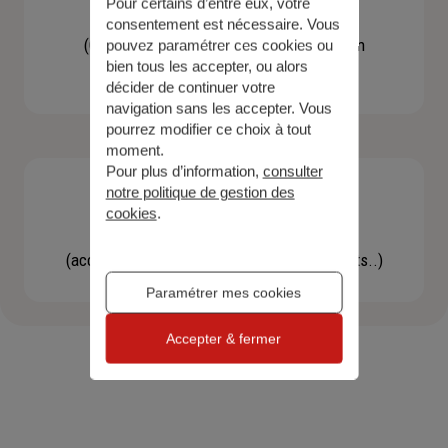
Pour certains d’entre eux, votre
Contacter un agent
consentement est nécessaire. Vous
(Obtenir un devis, une information, faire un
pouvez paramétrer ces cookies ou
bien tous les accepter, ou alors
bilan...)
décider de continuer votre
navigation sans les accepter. Vous
pourrez modifier ce choix à tout
moment.
Pour plus d’information,
consulter
notre politique de gestion des
cookies
.
Effectuer une démarche
(accéder à l'espace client, gérer mes contrats..)
Paramétrer mes cookies
Accepter & fermer