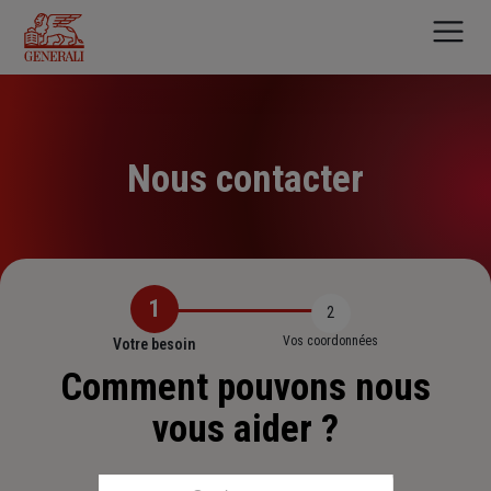
Aller
au
contenu
principal
Nous contacter
1
2
Vos coordonnées
Votre besoin
Comment pouvons nous
vous aider ?