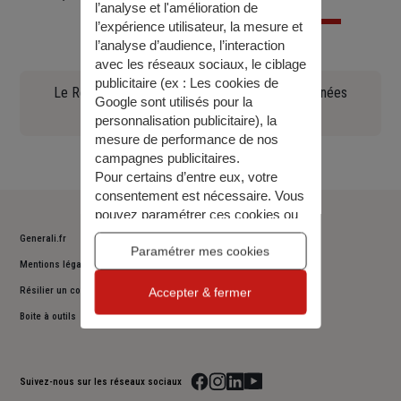
l’analyse et l'amélioration de
l’expérience utilisateur, la mesure et
l’analyse d’audience, l’interaction
avec les réseaux sociaux, le ciblage
publicitaire (ex :
Les cookies de
Le Règlement général sur la protection des données
Google sont utilisés pour la
(90.97 KO)
personnalisation publicitaire
), la
mesure de performance de nos
campagnes publicitaires.
Pour certains d’entre eux, votre
consentement est nécessaire. Vous
pouvez paramétrer ces cookies ou
bien tous les accepter, ou alors
Generali.fr
décider de continuer votre
Paramétrer mes cookies
Mentions légales
navigation sans les accepter. Vous
pourrez modifier ce choix à tout
Résilier un contrat
Accepter & fermer
moment.
Boite à outils
Pour plus d’information,
consulter
notre politique de gestion des
cookies
.
Suivez-nous sur les réseaux sociaux