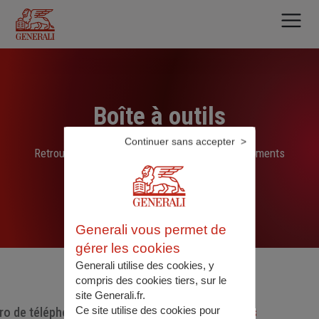
Aller
au
contenu
principal
Boîte à outils
Continuer sans accepter
Retrouvez ici les liens, N° de téléphone et documents
sélectionnés par nos soins
Generali vous permet de
gérer les cookies
Generali utilise des cookies, y
compris des cookies tiers, sur le
site Generali.fr.
Ce site utilise des cookies pour
o de téléphone utiles
Documents utiles