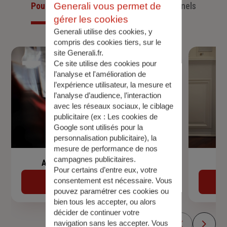
Pour les particuliers
Pour les professionnels
Generali vous permet de
gérer les cookies
Generali utilise des cookies, y
compris des cookies tiers, sur le
site Generali.fr.
Ce site utilise des cookies pour
l’analyse et l'amélioration de
l’expérience utilisateur, la mesure et
l’analyse d’audience, l’interaction
avec les réseaux sociaux, le ciblage
publicitaire (ex :
Les cookies de
Google sont utilisés pour la
personnalisation publicitaire
), la
mesure de performance de nos
campagnes publicitaires.
Assurance de prêt immobilier
Pour certains d’entre eux, votre
consentement est nécessaire. Vous
Découvrir
pouvez paramétrer ces cookies ou
bien tous les accepter, ou alors
décider de continuer votre
navigation sans les accepter. Vous