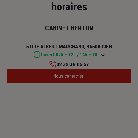
horaires
CABINET BERTON
5 RUE ALBERT MARCHAND, 45500 GIEN
Ouvert 09h – 12h / 14h – 18h
02 38 38 05 57
Lundi : Fermé
Nous contacter
Mardi : 09h – 12h / 14h – 18h
Mercredi : 09h – 12h
Jeudi : 09h – 12h / 14h – 18h
Vendredi : 09h – 12h / 14h – 18h
Samedi : 09h – 12h
Dimanche : Fermé