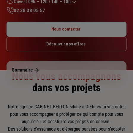
sur
Ouvert 09h – 12h / 14h – 18h
5
02 38 38 05 57
étoiles
Lundi : Fermé
Mardi : 09h – 12h / 14h – 18h
Nous contacter
Mercredi : 09h – 12h
Jeudi : 09h – 12h / 14h – 18h
Découvrir nos offres
Vendredi : 09h – 12h / 14h – 18h
Samedi : 09h – 12h
Dimanche : Fermé
Sommaire
Nous vous accompagnons
dans vos projets
Notre agence CABINET BERTON située à GIEN, est à vos côtés
pour vous accompagner
à protéger ce qui compte pour vous
aujourd’hui et construire vos projets de demain.
Des solutions d’assurance et d’épargne pensées pour s’adapter