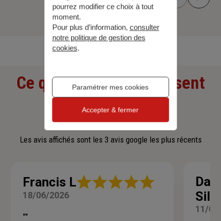
pourrez modifier ce choix à tout
moment.
Pour plus d’information,
consulter
Découvrir toutes nos offres
notre politique de gestion des
cookies
.
Ce que nos clients pensent
Paramétrer mes cookies
de nous
Accepter & fermer
Les avis affichés sont les 3 avis google les plus récents
Note
Dani
Francis L
:
Silv
18/06/2026
5
sur
11/05
5
""