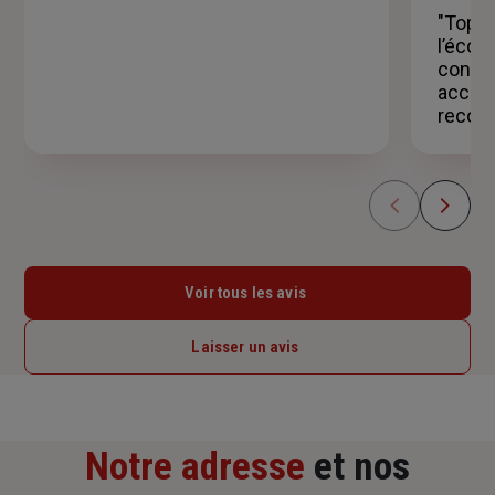
étoiles
"Top, r
l’écou
consei
accom
recom
Voir tous les avis
Laisser un avis
Notre adresse
et nos