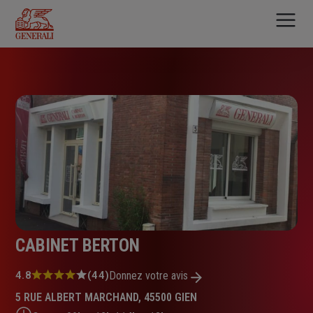
Aller
au
contenu
principal
CABINET BERTON
Note
4.8
(44)
Donnez votre avis
:
5 RUE ALBERT MARCHAND, 45500 GIEN
4.8