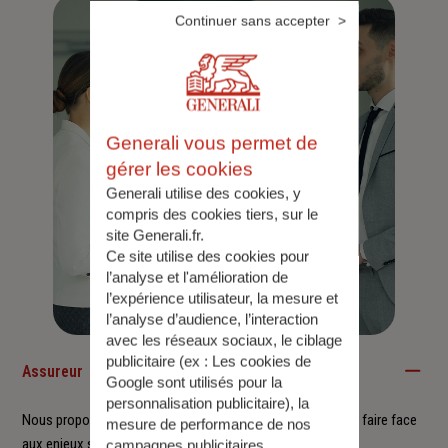
Continuer sans accepter
Generali vous permet de
gérer les cookies
Generali utilise des cookies, y
compris des cookies tiers, sur le
site Generali.fr.
Ce site utilise des cookies pour
l’analyse et l'amélioration de
l’expérience utilisateur, la mesure et
l’analyse d’audience, l’interaction
avec les réseaux sociaux, le ciblage
publicitaire (ex :
Les cookies de
Assureur
Google sont utilisés pour la
personnalisation publicitaire
), la
Nous proposons à nos clients des solutions durables pour faire face
mesure de performance de nos
aux enjeux sociétaux et environnementaux.
campagnes publicitaires.