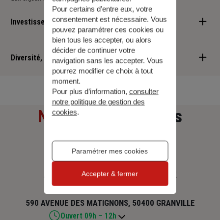
Pour certains d’entre eux, votre
consentement est nécessaire. Vous
Investisseur responsable
pouvez paramétrer ces cookies ou
bien tous les accepter, ou alors
Nous sommes convaincus qu'il est possible d'allier performance
décider de continuer votre
financière et retombées positives : cette vision est au cœur des
Diversité, Equité, Inclusion
navigation sans les accepter. Vous
services que nous vous proposons.
pourrez modifier ce choix à tout
Nous faisons de la diversité, de l'équité et de l'inclusion un
moment.
Pour plus d’information,
consulter
engagement quotidien.
notre politique de gestion des
Notre adresse
et nos
cookies
.
horaires
Paramétrer mes cookies
ASSURANCES GRANVIL'ASSUR
Accepter & fermer
590 AVENUE DES MATIGNONS, 50400 GRANVILLE
Ouvert 09h – 12h